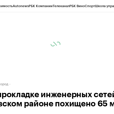
жимость
Autonews
РБК Компании
Телеканал
РБК Вино
Спорт
Школа упра
д
Стиль
Крипто
РБК Бизнес-среда
Дискуссионный клуб
Исследования
К
а контрагентов
Политика
Экономика
Бизнес
Технологии и медиа
Фина
город
прокладке инженерных сетей
вском районе похищено 65 