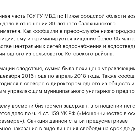
нная часть ГСУ ГУ МВД по Нижегородской области во
 дело в отношении 39-летнего балахнинского
имателя. Как сообщили в пресс-службе нижегородск
лиции, ему инкриминируется хищение более 65 млн р
ьстве центральных сетей водоснабжения и водоотвед
и одного из сельсоветов Кстовского района.
мации следствия, сумма была похищена управляющи
декабря 2016 года по апрель 2018 года. Также сообщ
ходился в сговоре с директором одного из обществ и
ым управляющим муниципального унитарного предпр
щему времени бизнесмен задержан, в отношении нег
тся дело по ч. 4 ст. 159 УК РФ («Мошенничество в ос
размере»). Санкция данной статьи предусматривает
ное наказание в виде лишения свободы на срок до д