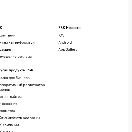
К
РБК Новости
компании
iOS
нтактная информация
Android
дакция
AppGallery
змещение рекламы
угие продукты РБК
лако для бизнеса
рпоративный регистратор
менов
стинг сайтов
г.решения
акомства
йт знакомств podbor.ru
К Компании
К Курсы