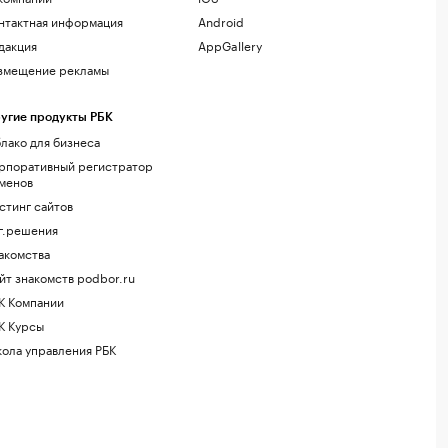
нтактная информация
Android
дакция
AppGallery
змещение рекламы
угие продукты РБК
лако для бизнеса
рпоративный регистратор
менов
стинг сайтов
г.решения
акомства
йт знакомств podbor.ru
К Компании
К Курсы
ола управления РБК