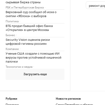
сырьевая биржа страны
ремонт до
РБК и Петербургская Биржа
Верховный суд сообщил об иске о
снятии «Яблока» с выборов
Политика
ВТБ продал бывший офис банка
«Открытие» в центре Москвы
Бизнес
Security Vision оценила риски
цифровой гигиены россиян
Компании
Ученые США создали с помощью ИИ
вирусы против устойчивой кишечной
палочки
Технологии и медиа
Загрузить еще
Рубрики
Новости регионов
Политика
Санкт-Петербург и область