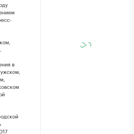
оду
нением
ресс-
,
ком,
.
ения в
лужском,
м,
ковском
ой
родской
ь
017