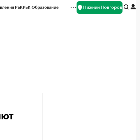
Нижний Новгород
вления РБК
РБК Образование
редитные рейтинги
Франшизы
нсы
Рынок наличной валюты
яют