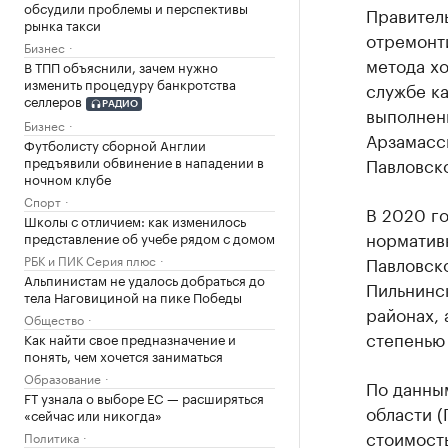
обсудили проблемы и перспективы
Правител
рынка такси
отремонт
Бизнес
метода х
В ТПП объяснили, зачем нужно
изменить процедуру банкротства
службе ка
селлеров
РАДИО
выполненн
Бизнес
Арзамасс
Футболисту сборной Англии
предъявили обвинение в нападении в
Павловск
ночном клубе
Спорт
В 2020 го
Школы с отличием: как изменилось
норматив
представление об учебе рядом с домом
РБК и ПИК Серия плюс
Павловск
Альпинистам не удалось добраться до
Пильнинс
тела Наговициной на пике Победы
районах, 
Общество
степенью
Как найти свое предназначение и
понять, чем хочется заниматься
Образование
По данны
FT узнала о выборе ЕС — расширяться
области (
«сейчас или никогда»
стоимость
Политика