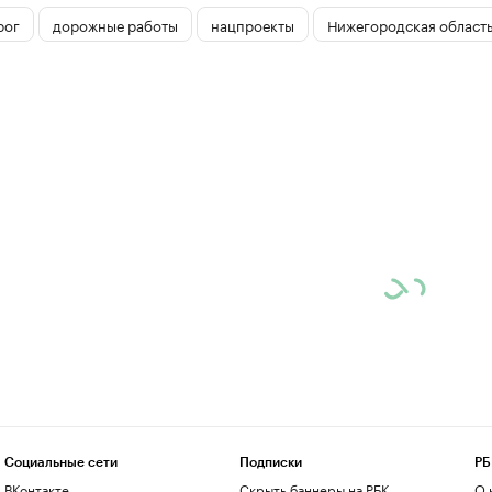
рог
дорожные работы
нацпроекты
Нижегородская област
Социальные сети
Подписки
РБ
ВКонтакте
Скрыть баннеры на РБК
О 