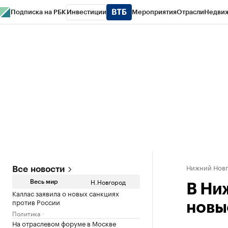
Подписка на РБК
Инвестиции
Мероприятия
Отрасли
Недви
РБК Курсы
РБК Life
Тренды
Визионеры
Национальные проекты
Горо
Газета
Спецпроекты СПб
Конференции СПб
Спецпроекты
Проверк
Нижний Нов
Все новости
Н.Новгород
Весь мир
В Ни
Каллас заявила о новых санкциях
против России
новы
Политика
На отраслевом форуме в Москве