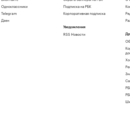
Одноклассники
Подписка на РБК
Ко
Telegram
Корпоративная подписка
Ре
Дзен
Ра
Уведомления
RSS Новости
Др
Об
Ко
до
Хо
Ре
Зн
Са
РБ
РБ
Шк