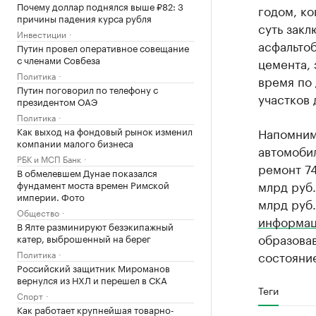
Почему доллар поднялся выше ₽82: 3
годом, ко
причины падения курса рубля
суть закл
Инвестиции
асфальто
Путин провел оперативное совещание
с членами Совбеза
цемента, 
Политика
время по
Путин поговорил по телефону с
участков 
президентом ОАЭ
Политика
Как выход на фондовый рынок изменил
Напомним
компании малого бизнеса
автомобил
РБК и МСП Банк
ремонт 74
В обмелевшем Дунае показался
млрд руб.
фундамент моста времен Римской
империи. Фото
млрд руб
Общество
информа
В Ялте разминируют безэкипажный
образовав
катер, выброшенный на берег
Политика
состояние
Российский защитник Мироманов
вернулся из НХЛ и перешел в СКА
Теги
Спорт
Как работает крупнейшая товарно-