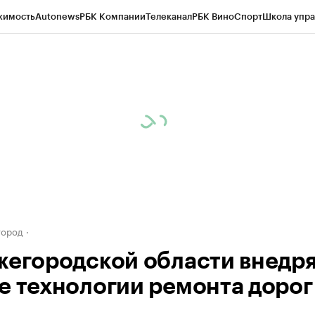
жимость
Autonews
РБК Компании
Телеканал
РБК Вино
Спорт
Школа упра
д
Стиль
Крипто
РБК Бизнес-среда
Дискуссионный клуб
Исследования
К
а контрагентов
Политика
Экономика
Бизнес
Технологии и медиа
Фина
город
жегородской области внедр
е технологии ремонта дорог