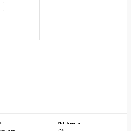
ь
К
РБК Новости
компании
iOS