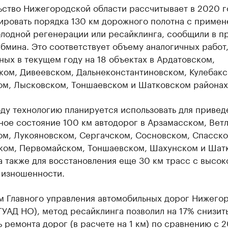
ьство Нижегородской области рассчитывает в 2020 г
ировать порядка 130 км дорожного полотна с приме
олодной регенерации или ресайклинга, сообщили в п
бмина. Это соответствует объему аналогичных работ
ых в текущем году на 18 объектах в Ардатовском,
ком, Дивеевском, Дальнеконстантиновском, Кулебакс
ом, Лысковском, Тоншаевском и Шатковском районах
ду технологию планируется использовать для привед
ное состояние 100 км автодорог в Арзамасском, Вет
ом, Лукояновском, Сергачском, Сосновском, Спасско
ком, Первомайском, Тоншаевском, Шахунском и Шат
а также для восстановления еще 30 км трасс с высок
 изношенности.
м Главного управления автомобильных дорог Нижего
ГУАД НО), метод ресайклинга позволил на 17% снизит
 ремонта дорог (в расчете на 1 км) по сравнению с 2