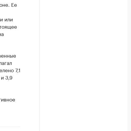
оне. Ее
и или
стоящее
на
венные
лагал
лено 7,1
и 3,9
тивное