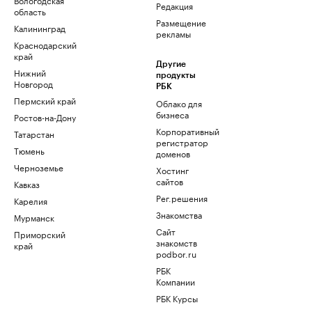
Редакция
область
Размещение
Калининград
рекламы
Краснодарский
край
Другие
Нижний
продукты
Новгород
РБК
Пермский край
Облако для
бизнеса
Ростов-на-Дону
Корпоративный
Татарстан
регистратор
Тюмень
доменов
Черноземье
Хостинг
сайтов
Кавказ
Рег.решения
Карелия
Знакомства
Мурманск
Сайт
Приморский
знакомств
край
podbor.ru
РБК
Компании
РБК Курсы