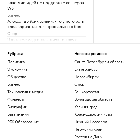
властями идей по поддержке селлеров
WB
Бизнес
Александр Усик заявил, что у него есть
«два варианта» для прощального боя
Спорт
Что такое медленная жизнь и какую
роль в этом играет дерево
РБК и Старквуд
Рубрики
Новости регионов
Метеоролог рассказала о погоде в
Политика
Санкт-Петербург и область
Москве на выходных
Экономика
Екатеринбург
Общество
Глава ВЦИОМ объяснил, почему
Общество
Новосибирск
абитуриенты стали прагматичнее
Бизнес
Омск
Общество
Технологии и медиа
Башкортостан
Финансы
Вологодская область
Загрузить еще
Биографии
Калининград
База знаний
Краснодарский край
РБК Образование
Нижний Новгород
Пермский край
Ростов-на-Дону