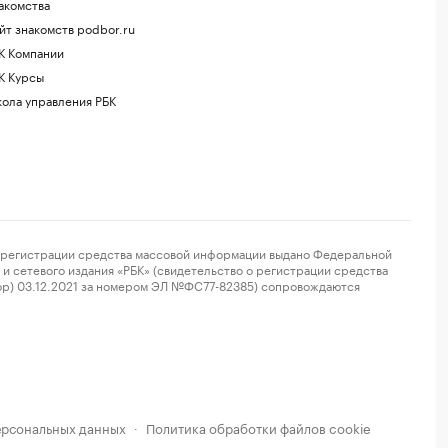
акомства
йт знакомств podbor.ru
К Компании
К Курсы
ола управления РБК
регистрации средства массовой информации выдано Федеральной
и сетевого издания «РБК» (свидетельство о регистрации средства
ор) 03.12.2021 за номером ЭЛ №ФС77-82385) сопровождаются
ерсональных данных
Политика обработки файлов cookie
·