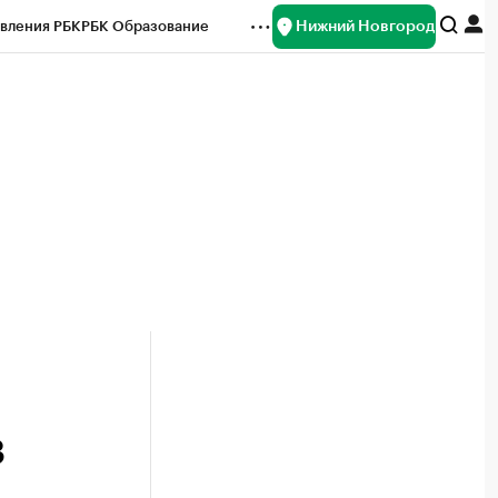
Нижний Новгород
вления РБК
РБК Образование
редитные рейтинги
Франшизы
нсы
Рынок наличной валюты
З