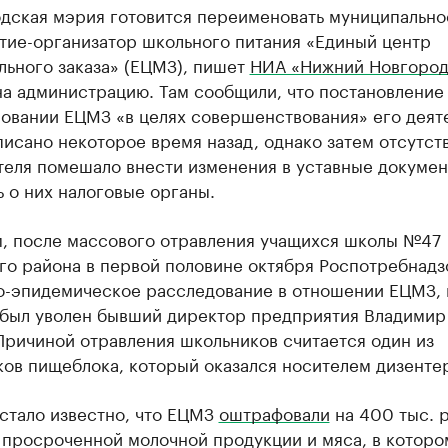
дская мэрия готовится переименовать муниципально
тие-организатор школьного питания «Единый центр
льного заказа» (ЕЦМЗ), пишет
НИА «Нижний Новгород
на администрацию. Там сообщили, что постановление
овании ЕЦМЗ «в целях совершенствования» его деят
исано некоторое время назад, однако затем отсутст
теля помешало внести изменения в уставные докумен
 о них налоговые органы.
, после массового отравления учащихся школы №47
го района в первой половине октября Роспотребнадз
о-эпидемическое расследование в отношении ЕЦМЗ, 
 был уволен бывший директор предприятия Владимир
Причиной отравления школьников считается один из
ков пищеблока, который оказался носителем дизенте
стало известно, что ЕЦМЗ
оштрафовали
на 400 тыс. р
 просроченной молочной продукции и мяса, в которо