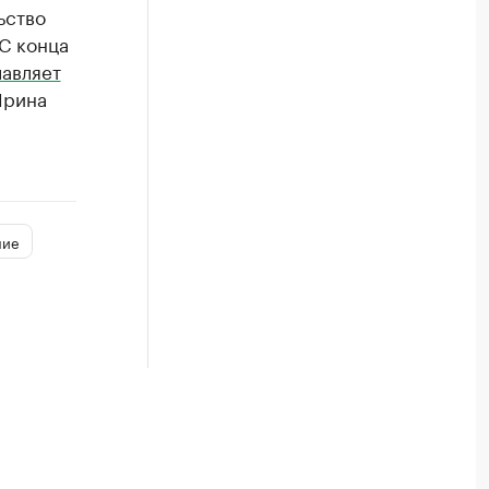
ьство
С конца
лавляет
Ирина
ние