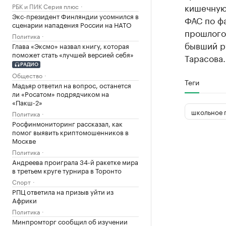
кишечную
РБК и ПИК Серия плюс
Экс-президент Финляндии усомнился в
ФАС по фа
сценарии нападения России на НАТО
прошлого
Политика
бывший р
Глава «Эксмо» назвал книгу, которая
поможет стать «лучшей версией себя»
Тарасова.
РАДИО
Общество
Теги
Мадьяр ответил на вопрос, останется
ли «Росатом» подрядчиком на
«Пакш-2»
школьное 
Политика
Росфинмониторинг рассказал, как
помог выявить криптомошенников в
Москве
Политика
Андреева проиграла 34-й ракетке мира
в третьем круге турнира в Торонто
Спорт
РПЦ ответила на призыв уйти из
Африки
Политика
Минпромторг сообщил об изучении