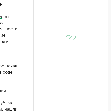
е
»
со
 о
ельности
вие
ты и
ор начал
в ходе
рии.
уб. за
м, нашли