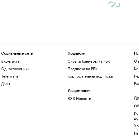
Социальные сети
Подписки
РБ
ВКонтакте
Скрыть баннеры на РБК
О 
Одноклассники
Подписка на РБК
Ко
Telegram
Корпоративная подписка
Ре
Дзен
Ра
Уведомления
RSS Новости
Др
Об
Ко
до
Хо
Ре