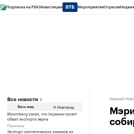
Подписка на РБК
Инвестиции
Мероприятия
Отрасли
Недви
РБК Курсы
РБК Life
Тренды
Визионеры
Национальные проекты
Горо
Газета
Спецпроекты СПб
Конференции СПб
Спецпроекты
Проверк
Нижний Нов
Все новости
Н.Новгород
Весь мир
Мэри
Bloomberg узнал, что Украине грозит
обвал экспорта зерна
соби
Политика
Экспорт синтетических алмазов из