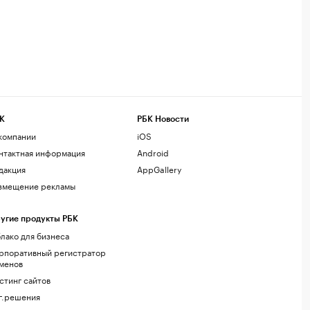
К
РБК Новости
компании
iOS
нтактная информация
Android
дакция
AppGallery
змещение рекламы
угие продукты РБК
лако для бизнеса
рпоративный регистратор
менов
стинг сайтов
г.решения