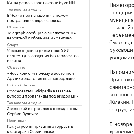
Китая резко вырос на фоне бума ИИ
Нижегоро
Технологии и медиа
предприя
В Чехии при нападении с ножом
муниципа
пострадали четыре человека
ссылкой 
Общество
Telegraph сообщил о выплатах УЕФА
переимен
вероятной любовнице Инфантино
было подп
Спорт
руководи
Ученые оценили риски новой ИИ-
системы для создания бактериофагов
уведомить
из США
Общество
Напомним
«Ноев ковчег»: почему в восточной
Арктике эволюция шла непрерывно
Приокско
РБК и УК Первая
санитарн
Сооснователь Wikipedia назвал ее
которого
рупором пропаганды под эгидой ЦРУ
Жмакин. 
Технологии и медиа
сотрудни
Зеленский встретился с президентом
Сербии Вучичем
Политика
В ноябре 
Как устроены приватные террасы в
хранение
квартирах «Серии плюс»