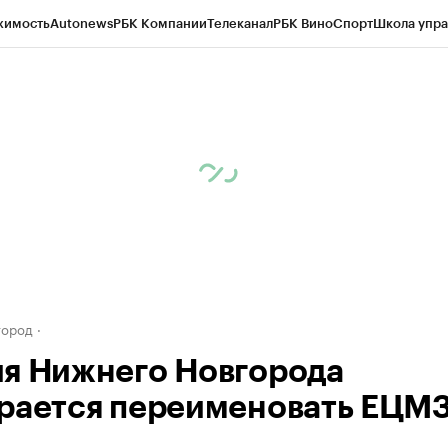
жимость
Autonews
РБК Компании
Телеканал
РБК Вино
Спорт
Школа упра
д
Стиль
Крипто
РБК Бизнес-среда
Дискуссионный клуб
Исследования
К
а контрагентов
Политика
Экономика
Бизнес
Технологии и медиа
Фина
город
я Нижнего Новгорода
рается переименовать ЕЦМ