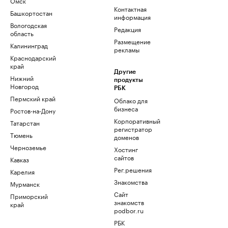
Омск
Контактная
Башкортостан
информация
Вологодская
Редакция
область
Размещение
Калининград
рекламы
Краснодарский
край
Другие
Нижний
продукты
Новгород
РБК
Пермский край
Облако для
бизнеса
Ростов-на-Дону
Корпоративный
Татарстан
регистратор
Тюмень
доменов
Черноземье
Хостинг
сайтов
Кавказ
Рег.решения
Карелия
Знакомства
Мурманск
Сайт
Приморский
знакомств
край
podbor.ru
РБК