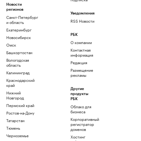
Новости
регионов
Уведомления
Санкт-Петербург
RSS Новости
и область
Екатеринбург
РБК
Новосибирск
О компании
Омск
Контактная
Башкортостан
информация
Вологодская
Редакция
область
Размещение
Калининград
рекламы
Краснодарский
край
Другие
Нижний
продукты
Новгород
РБК
Пермский край
Облако для
бизнеса
Ростов-на-Дону
Корпоративный
Татарстан
регистратор
Тюмень
доменов
Черноземье
Хостинг