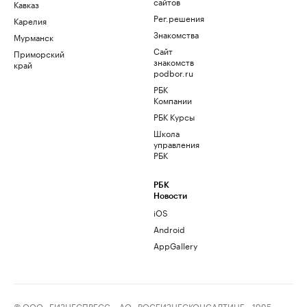
сайтов
Кавказ
Рег.решения
Карелия
Знакомства
Мурманск
Сайт
Приморский
знакомств
край
podbor.ru
РБК
Компании
РБК Курсы
Школа
управления
РБК
РБК
Новости
iOS
Android
AppGallery
© ООО «БИЗНЕСПРЕСС», АО «РОСБИЗНЕСКОНСАЛТИНГ», 1995–