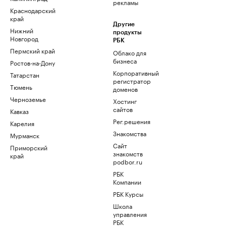
рекламы
Краснодарский
край
Другие
Нижний
продукты
Новгород
РБК
Пермский край
Облако для
бизнеса
Ростов-на-Дону
Корпоративный
Татарстан
регистратор
Тюмень
доменов
Черноземье
Хостинг
сайтов
Кавказ
Рег.решения
Карелия
Знакомства
Мурманск
Сайт
Приморский
знакомств
край
podbor.ru
РБК
Компании
РБК Курсы
Школа
управления
РБК