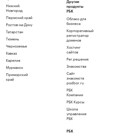
Другие
Нижний
продукты
Новгород
РБК
Пермский край
Облако для
бизнеса
Ростов-на-Дону
Корпоративный
Татарстан
регистратор
Тюмень
доменов
Черноземье
Хостинг
сайтов
Кавказ
Рег.решения
Карелия
Знакомства
Мурманск
Сайт
Приморский
знакомств
край
podbor.ru
РБК
Компании
РБК Курсы
Школа
управления
РБК
РБК