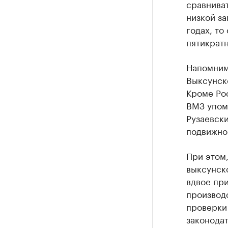
сравнива
низкой за
годах, то
пятикрат
Напомним,
Выксунско
Кроме Ро
ВМЗ упом
Рузаевск
подвижног
При этом
выксунско
вдвое пр
производс
проверки
законодат