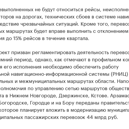
евыполненных не будут относиться рейсы, неисполне
аторов на дорогах, технических сбоев в системе нави
едствие чрезвычайных ситуаций. Кроме того, перево
ых маршрутах будет вправе выполнить с отклонением
я до 15% рейсов в течение квартала.
ект призван регламентировать деятельность перевоз
мний период, однако, как отмечают в профильном ко
я его исполнения необходимо обеспечить работу
ьной навигационно-информационной системы (РНИЦ) 
льных и межмуниципальных маршрутах области. Напо
 полномочия по управлению сетью маршрутов общест
а в Нижнем Новгороде, Дзержинске, Кстове. Арзама
Богородске, Городце и на Бору переданы правительс
 которое планирует вложить в модернизацию муницип
ипальных пассажирских перевозок 44 млрд руб.