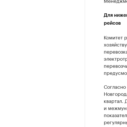
Менеджме
Для ниже
рейсов
Комитет 
хозяйств
перевозк
электротр
перевозч
предусмо
Согласно
Новгород
квартал.
и межмун
показате
регулярн