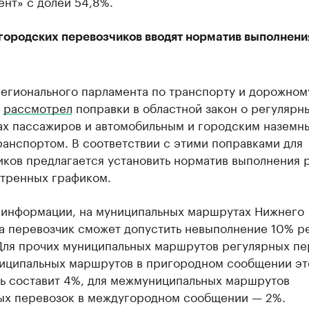
нт» с долей 54,8%.
городских перевозчиков вводят норматив выполнени
регионального парламента по транспорту и дорожном
у
рассмотрел
поправки в областной закон о регулярн
ах пассажиров и автомобильным и городским наземн
анспортом. В соответствии с этими поправками для
иков предлагается установить норматив выполнения 
тренных графиком.
 информации, на муниципальных маршрутах Нижнего
а перевозчик сможет допустить невыполнение 10% р
 Для прочих муниципальных маршрутов регулярных пе
иципальных маршрутов в пригородном сообщении эт
ль составит 4%, для межмуниципальных маршрутов
ых перевозок в междугородном сообщении — 2%.