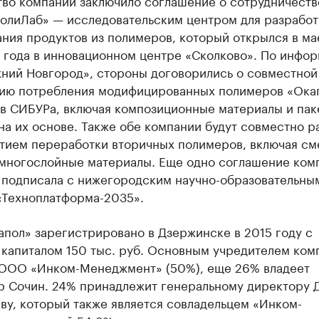
тво компании заключило соглашение о сотрудничеств
олиЛаб» — исследовательским центром для разработ
ния продуктов из полимеров, который открылся в ма
 года в инновационном центре «Сколково». По инфо
ний Новгород», стороны договорились о совместной
тию потребления модифицированных полимеров «Ока
в СИБУРа, включая композиционные материалы и пак
а их основе. Также обе компании будут совместно р
итием переработки вторичных полимеров, включая с
 многослойные материалы. Еще одно соглашение ком
 подписала с нижегородским научно-образовательны
«Техноплатформа-2035».
пол» зарегистрировано в Дзержинске в 2015 году с
 капиталом 150 тыс. руб. Основным учредителем ком
 ООО «Инком-Менеджмент» (50%), еще 26% владеет
р Сочин. 24% принадлежит генеральному директору
ву, который также является совладельцем «Инком-