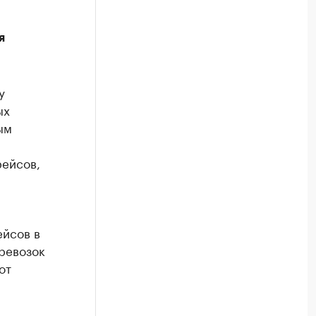
я
у
ых
ым
рейсов,
ейсов в
ревозок
от