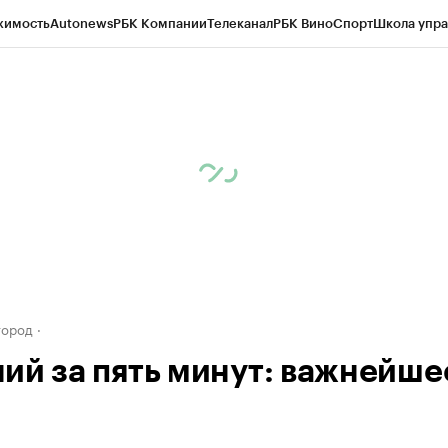
жимость
Autonews
РБК Компании
Телеканал
РБК Вино
Спорт
Школа упра
д
Стиль
Крипто
РБК Бизнес-среда
Дискуссионный клуб
Исследования
К
а контрагентов
Политика
Экономика
Бизнес
Технологии и медиа
Фина
город
ий за пять минут: важнейше