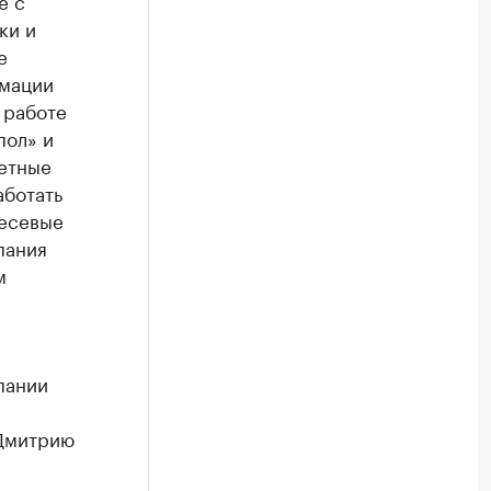
е с
ки и
е
рмации
 работе
пол» и
етные
аботать
месевые
пания
м
пании
 Дмитрию