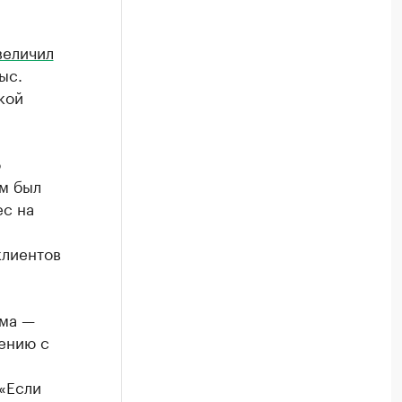
величил
ыс.
кой
о
м был
ес на
клиентов
ума —
нению с
 «Если