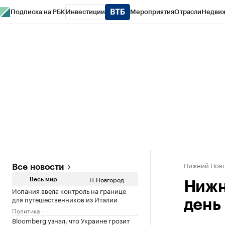
Подписка на РБК
Инвестиции
Мероприятия
Отрасли
Недви
РБК Курсы
РБК Life
Тренды
Визионеры
Национальные проекты
Горо
Газета
Спецпроекты СПб
Конференции СПб
Спецпроекты
Проверк
Нижний Нов
Все новости
Н.Новгород
Весь мир
Нижн
Испания ввела контроль на границе
для путешественников из Италии
день
Политика
Bloomberg узнал, что Украине грозит