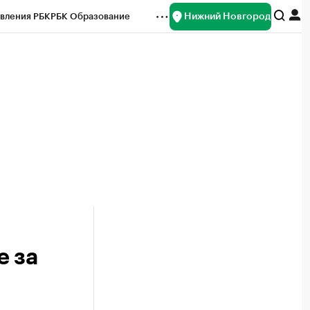
Нижний Новгород
вления РБК
РБК Образование
редитные рейтинги
Франшизы
нсы
Рынок наличной валюты
е за