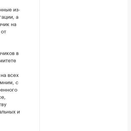
нные из-
гации, а
зчик на
 от
чиков в
митете
на всех
мним, с
венного
се,
тву
альных и