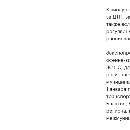
К числу н
за ДТП, з
также всл
регулярн
расписани
Законопро
осенне-зи
ЗС НО, дл
регионал
муниципа
1 января
транспорт
Балахне, 
региона,
межмуниц