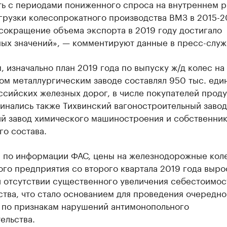
ть с периодами пониженного спроса на внутреннем р
грузки колесопрокатного производства ВМЗ в 2015-2
 сокращение объема экспорта в 2019 году достигало
ных значений», — комментируют данные в пресс-слу
 изначально план 2019 года по выпуску ж/д колес на
м металлургическим заводе составлял 950 тыс. еди
ссийских железных дорог, в числе покупателей прод
инались также Тихвинский вагоностроительный завод
ий завод химического машиностроения и собственни
о состава.
, по информации ФАС, цены на железнодорожные кол
го предприятия со второго квартала 2019 года выро
и отсутствии существенного увеличения себестоимос
тва, что стало основанием для проведения очередно
 по признакам нарушений антимонопольного
ельства.