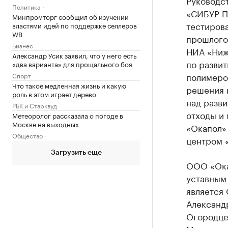
Руководс
Политика
«СИБУР П
Минпромторг сообщил об изучении
тестирова
властями идей по поддержке селлеров
WB
прошлого
Бизнес
НИА «Ниж
Александр Усик заявил, что у него есть
по разви
«два варианта» для прощального боя
полимеро
Спорт
Что такое медленная жизнь и какую
решения н
роль в этом играет дерево
над разв
РБК и Старквуд
отходы и
Метеоролог рассказала о погоде в
Москве на выходных
«Окапол»
Общество
центром 
Загрузить еще
ООО «Ока
уставным
является
Александ
Огородце