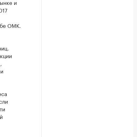
ынке и
017
жбе ОМК.
ниц.
укции
,
ки
еса
сли
ти
й