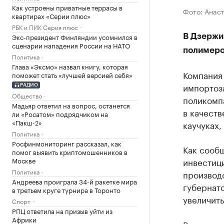
Как устроены приватные террасы в
Фото: Анас
квартирах «Серии плюс»
РБК и ПИК Серия плюс
Экс-президент Финляндии усомнился в
В Дзержи
сценарии нападения России на НАТО
полимер
Политика
Глава «Эксмо» назвал книгу, которая
Компания
поможет стать «лучшей версией себя»
импортоз
РАДИО
Общество
поликомп
Мадьяр ответил на вопрос, останется
в качест
ли «Росатом» подрядчиком на
«Пакш-2»
каучуках,
Политика
Росфинмониторинг рассказал, как
Как сообщ
помог выявить криптомошенников в
Москве
инвестиц
Политика
производс
Андреева проиграла 34-й ракетке мира
губернато
в третьем круге турнира в Торонто
увеличить
Спорт
РПЦ ответила на призыв уйти из
Африки