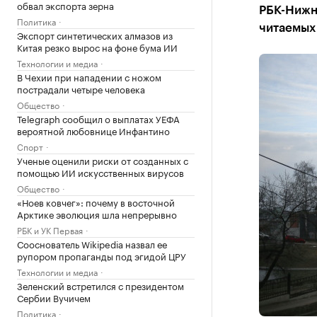
обвал экспорта зерна
РБК-Нижн
Политика
читаемых
Экспорт синтетических алмазов из
Китая резко вырос на фоне бума ИИ
Технологии и медиа
В Чехии при нападении с ножом
пострадали четыре человека
Общество
Telegraph сообщил о выплатах УЕФА
вероятной любовнице Инфантино
Спорт
Ученые оценили риски от созданных с
помощью ИИ искусственных вирусов
Общество
«Ноев ковчег»: почему в восточной
Арктике эволюция шла непрерывно
РБК и УК Первая
Сооснователь Wikipedia назвал ее
рупором пропаганды под эгидой ЦРУ
Технологии и медиа
Зеленский встретился с президентом
Сербии Вучичем
Политика