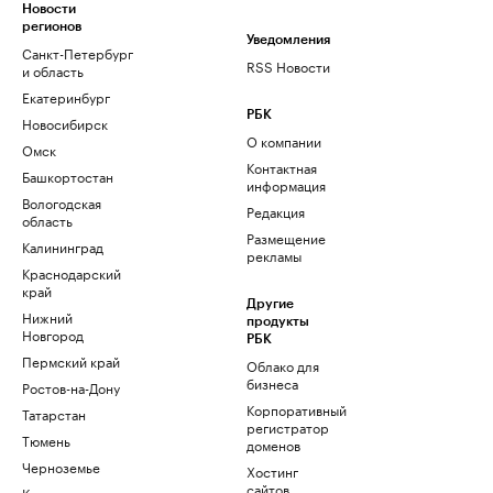
Новости
регионов
Уведомления
Санкт-Петербург
RSS Новости
и область
Екатеринбург
РБК
Новосибирск
О компании
Омск
Контактная
Башкортостан
информация
Вологодская
Редакция
область
Размещение
Калининград
рекламы
Краснодарский
край
Другие
Нижний
продукты
Новгород
РБК
Пермский край
Облако для
бизнеса
Ростов-на-Дону
Корпоративный
Татарстан
регистратор
Тюмень
доменов
Черноземье
Хостинг
сайтов
Кавказ