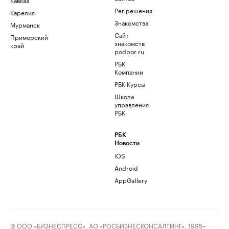
Рег.решения
Карелия
Знакомства
Мурманск
Сайт
Приморский
знакомств
край
podbor.ru
РБК
Компании
РБК Курсы
Школа
управления
РБК
РБК
Новости
iOS
Android
AppGallery
© ООО «БИЗНЕСПРЕСС», АО «РОСБИЗНЕСКОНСАЛТИНГ», 1995–