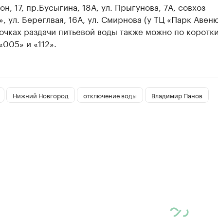
н, 17, пр.Бусыгина, 18А, ул. Прыгунова, 7А, совхоз
, ул. Береглвая, 16А, ул. Смирнова (у ТЦ «Парк Авеню
точках раздачи питьевой воды также можно по коротк
005» и «112».
Нижний Новгород
отключение воды
Владимир Панов