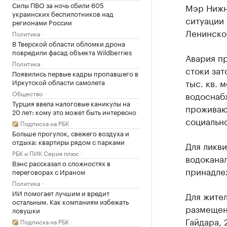
Силы ПВО за ночь сбили 605
Мэр Нижн
украинских беспилотников над
ситуации 
регионами России
Ленинско
Политика
В Тверской области обломки дрона
повредили фасад объекта Wildberries
Авария п
Политика
стоки за
Появились первые кадры пропавшего в
тыс. кв. 
Иркутской области самолета
Общество
водоснабж
Турция ввела налоговые каникулы на
проживают
20 лет: кому это может быть интересно
социально
Подписка на РБК
Больше прогулок, свежего воздуха и
отдыха: квартиры рядом с парками
Для ликв
РБК и ПИК Серия плюс
водоканал
Вэнс рассказал о сложностях в
принадле
переговорах с Ираном
Политика
ИИ помогает лучшим и вредит
Для жител
остальным. Как компаниям избежать
размещены
ловушки
Гайдара, 
Подписка на РБК