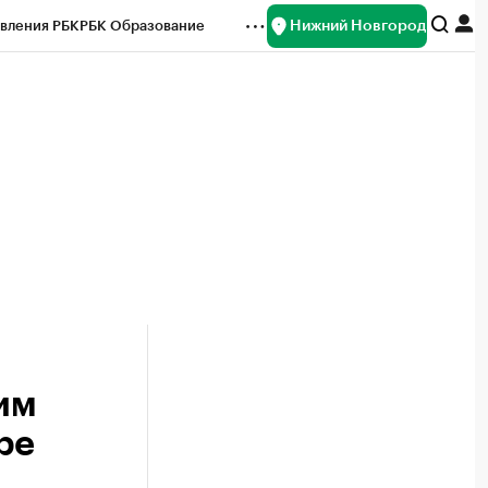
Нижний Новгород
вления РБК
РБК Образование
редитные рейтинги
Франшизы
нсы
Рынок наличной валюты
им
ре