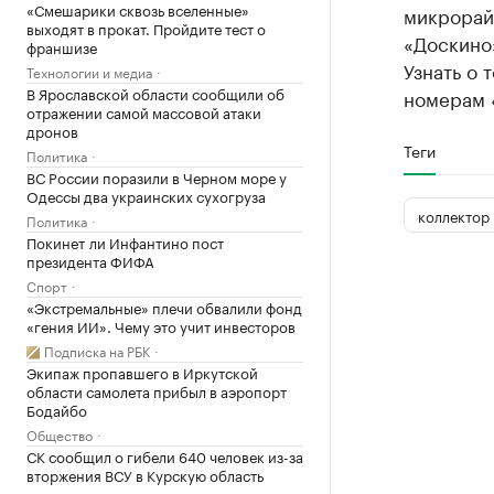
«Смешарики сквозь вселенные»
микрорайо
выходят в прокат. Пройдите тест о
«Доскино»
франшизе
Узнать о 
Технологии и медиа
В Ярославской области сообщили об
номерам «
отражении самой массовой атаки
дронов
Теги
Политика
ВС России поразили в Черном море у
Одессы два украинских сухогруза
коллектор
Политика
Покинет ли Инфантино пост
президента ФИФА
Спорт
«Экстремальные» плечи обвалили фонд
«гения ИИ». Чему это учит инвесторов
Подписка на РБК
Экипаж пропавшего в Иркутской
области самолета прибыл в аэропорт
Бодайбо
Общество
СК сообщил о гибели 640 человек из-за
вторжения ВСУ в Курскую область