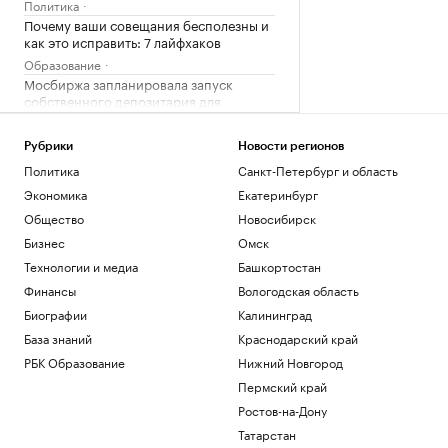
Политика
Почему ваши совещания бесполезны и
как это исправить: 7 лайфхаков
Образование
Мосбиржа запланировала запуск
собственного депозитария для
криптовалюты
Инвестиции
Рубрики
Новости регионов
Мосбиржа готовится запустить
Политика
Санкт-Петербург и область
депозитарий для криптовалюты. Что
это значит
Экономика
Екатеринбург
Подписка на РБК
Общество
Новосибирск
DeepSeek сообщил о «значительном»
Бизнес
Омск
увеличении цен на свои ИИ-услуги
Технологии и медиа
Башкортостан
Бизнес
Финансы
Вологодская область
Как Ходынка стала новым центром
притяжения
Биографии
Калининград
РБК и Stone
База знаний
Краснодарский край
РБК Образование
Нижний Новгород
Загрузить еще
Пермский край
Ростов-на-Дону
Татарстан