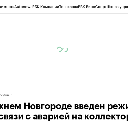
жимость
Autonews
РБК Компании
Телеканал
РБК Вино
Спорт
Школа упра
д
Стиль
Крипто
РБК Бизнес-среда
Дискуссионный клуб
Исследования
К
а контрагентов
Политика
Экономика
Бизнес
Технологии и медиа
Фина
город
жнем Новгороде введен реж
 связи с аварией на коллекто