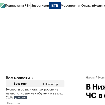
Подписка на РБК
Инвестиции
Мероприятия
Отрасли
Недви
РБК Курсы
РБК Life
Тренды
Визионеры
Национальные проекты
Горо
Газета
Спецпроекты СПб
Конференции СПб
Спецпроекты
Проверк
Нижний Нов
Все новости
Н.Новгород
Весь мир
В Ни
Эксперты объяснили, как россияне
меняют отношение к обучению в вузах
ЧС в
США
РАДИО
Общество