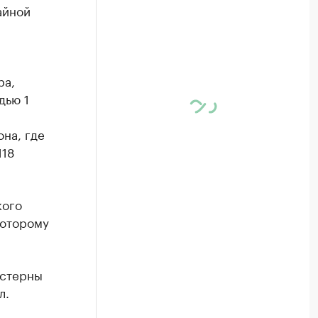
айной
ра,
дью 1
она, где
118
кого
которому
истерны
л.