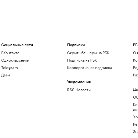
Социальные сети
Подписки
РБ
ВКонтакте
Скрыть баннеры на РБК
О 
Одноклассники
Подписка на РБК
Ко
Telegram
Корпоративная подписка
Ре
Дзен
Ра
Уведомления
RSS Новости
Др
Об
Ко
до
Хо
Ре
Зн