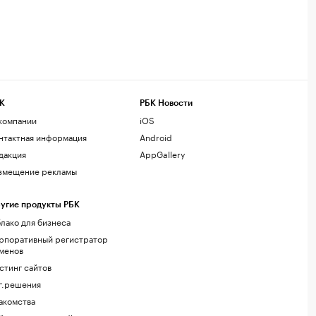
К
РБК Новости
компании
iOS
нтактная информация
Android
дакция
AppGallery
змещение рекламы
угие продукты РБК
лако для бизнеса
рпоративный регистратор
менов
стинг сайтов
г.решения
акомства