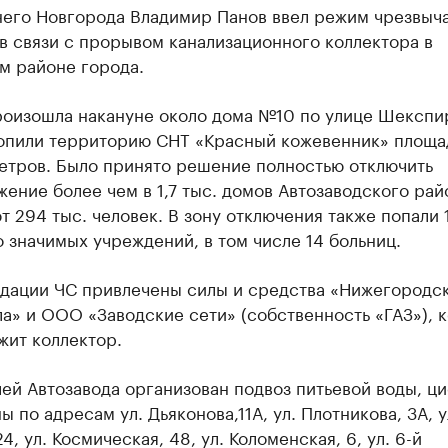
его Новгорода Владимир Панов ввел режим чрезвыч
в связи с прорывом канализационного коллектора в
м районе города.
роизошла накануне около дома №10 по улице Шекспи
топили территорию СНТ «Красный кожевенник» площа
метров. Было принято решение полностью отключить
ение более чем в 1,7 тыс. домов Автозаводского рай
 294 тыс. человек. В зону отключения также попали 
 значимых учреждений, в том числе 14 больниц.
идации ЧС привлечены силы и средства «Нижегородс
а» и ООО «Заводские сети» (собственность «ГАЗ»), 
жит коллектор.
ей Автозавода организован подвоз питьевой воды, ц
 по адресам ул. Дьяконова,11А, ул. Плотникова, 3А, у
24, ул. Космическая, 48, ул. Коломенская, 6, ул. 6-й