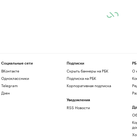
Социальные сети
Подписки
РБ
ВКонтакте
Скрыть баннеры на РБК
О 
Одноклассники
Подписка на РБК
Ко
Telegram
Корпоративная подписка
Ре
Дзен
Ра
Уведомления
RSS Новости
Др
Об
Ко
до
Хо