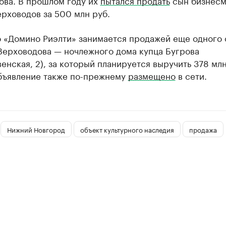
ова. В прошлом году их
пытался продать
сын бизнесм
рховодов за 500 млн руб.
о «Домино Риэлти» занимается продажей еще одного 
Верховодова — ночлежного дома купца Бугрова
енская, 2), за который планируется выручить 378 млн
бъявление также по-прежнему
размещено
в сети.
Нижний Новгород
объект культурного наследия
продажа