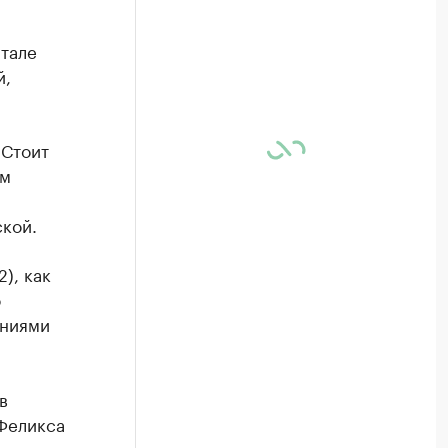
тале
й,
 Стоит
ом
кой.
), как
о
ениями
в
 Феликса