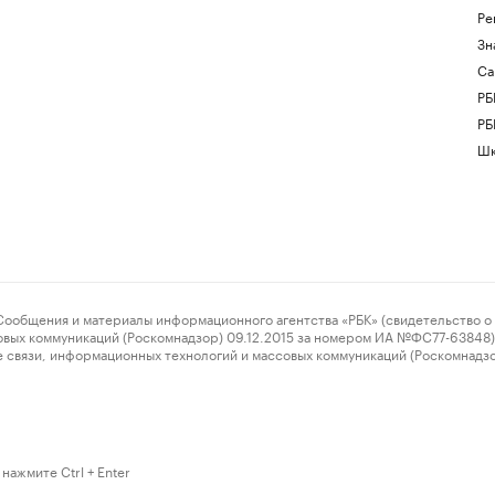
Ре
Зн
Са
РБ
РБ
Шк
ения и материалы информационного агентства «РБК» (свидетельство о 
овых коммуникаций (Роскомнадзор) 09.12.2015 за номером ИА №ФС77-63848) 
 связи, информационных технологий и массовых коммуникаций (Роскомнадз
нажмите Ctrl + Enter