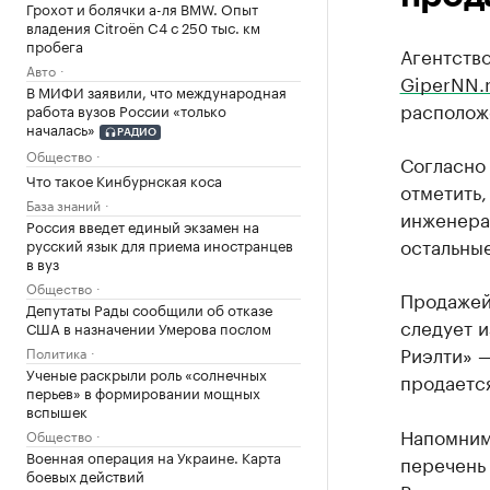
Грохот и болячки а-ля BMW. Опыт
владения Citroёn C4 с 250 тыс. км
пробега
Агентств
Авто
GiperNN.
В МИФИ заявили, что международная
расположе
работа вузов России «только
началась»
РАДИО
Общество
Согласно 
Что такое Кинбурнская коса
отметить
База знаний
инженера
Россия введет единый экзамен на
остальны
русский язык для приема иностранцев
в вуз
Общество
Продажей 
Депутаты Рады сообщили об отказе
следует 
США в назначении Умерова послом
Риэлти» 
Политика
Ученые раскрыли роль «солнечных
продается
перьев» в формировании мощных
вспышек
Напомним,
Общество
Военная операция на Украине. Карта
перечень 
боевых действий