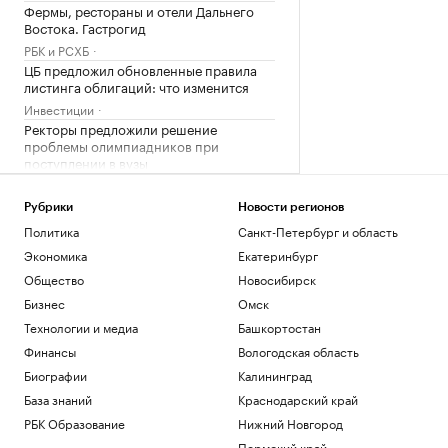
Фермы, рестораны и отели Дальнего
Востока. Гастрогид
РБК и РСХБ
ЦБ предложил обновленные правила
листинга облигаций: что изменится
Инвестиции
Ректоры предложили решение
проблемы олимпиадников при
поступлении в вузы
Общество
Крупнейший в мире
Рубрики
Новости регионов
нефтепереработчик нарастил закупки
Политика
Санкт-Петербург и область
из России
Экономика
Екатеринбург
Экономика
Общество
Новосибирск
Захарова напомнила, кто разбомбил
Хиросиму в 1945 году
Бизнес
Омск
Политика
Технологии и медиа
Башкортостан
Финансы
Вологодская область
Загрузить еще
Биографии
Калининград
База знаний
Краснодарский край
РБК Образование
Нижний Новгород
Пермский край