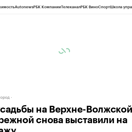
жимость
Autonews
РБК Компании
Телеканал
РБК Вино
Спорт
Школа упра
д
Стиль
Крипто
РБК Бизнес-среда
Дискуссионный клуб
Исследования
К
а контрагентов
Политика
Экономика
Бизнес
Технологии и медиа
Фина
город
усадьбы на Верхне-Волжско
режной снова выставили на
ажу