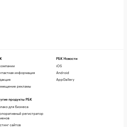
К
РБК Новости
компании
iOS
нтактная информация
Android
дакция
AppGallery
змещение рекламы
угие продукты РБК
лако для бизнеса
рпоративный регистратор
менов
стинг сайтов