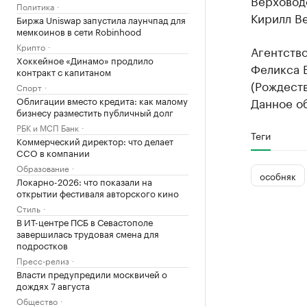
Верховод
Политика
Кирилл Ве
Биржа Uniswap запустила лаунчпад для
мемкоинов в сети Robinhood
Крипто
Агентств
Хоккейное «Динамо» продлило
Феликса 
контракт с капитаном
(Рождеств
Спорт
Облигации вместо кредита: как малому
Данное о
бизнесу разместить публичный долг
РБК и МСП Банк
Теги
Коммерческий директор: что делает
CCO в компании
Образование
особняк
Локарно-2026: что показали на
открытии фестиваля авторского кино
Стиль
В ИТ-центре ПСБ в Севастополе
завершилась трудовая смена для
подростков
Пресс-релиз
Власти предупредили москвичей о
дождях 7 августа
Общество