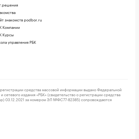
г.решения
акомства
йт знакомств podbor.ru
К Компании
К Курсы
ола управления РБК
регистрации средства массовой информации выдано Федеральной
и сетевого издания «РБК» (свидетельство о регистрации средства
ор) 03.12.2021 за номером ЭЛ №ФС77-82385) сопровождаются