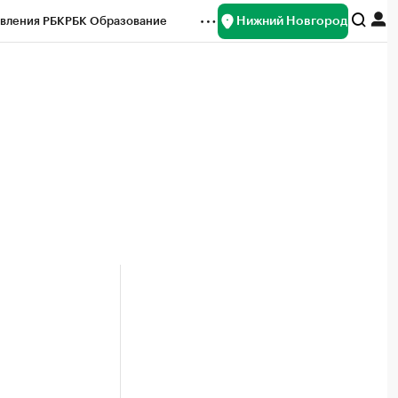
Нижний Новгород
вления РБК
РБК Образование
редитные рейтинги
Франшизы
нсы
Рынок наличной валюты
й