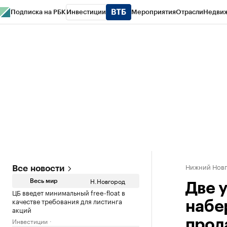
Подписка на РБК
Инвестиции
Мероприятия
Отрасли
Недви
РБК Курсы
РБК Life
Тренды
Визионеры
Национальные проекты
Горо
Газета
Спецпроекты СПб
Конференции СПб
Спецпроекты
Проверк
Нижний Нов
Все новости
Н.Новгород
Весь мир
Две 
ЦБ введет минимальный free-float в
качестве требования для листинга
набе
акций
Инвестиции
прод