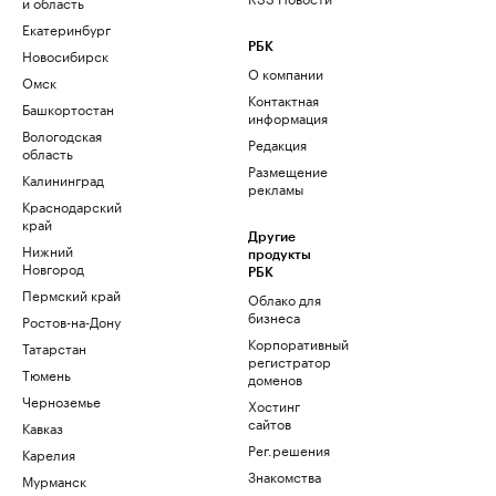
и область
Екатеринбург
РБК
Новосибирск
О компании
Омск
Контактная
Башкортостан
информация
Вологодская
Редакция
область
Размещение
Калининград
рекламы
Краснодарский
край
Другие
Нижний
продукты
Новгород
РБК
Пермский край
Облако для
бизнеса
Ростов-на-Дону
Корпоративный
Татарстан
регистратор
Тюмень
доменов
Черноземье
Хостинг
сайтов
Кавказ
Рег.решения
Карелия
Знакомства
Мурманск