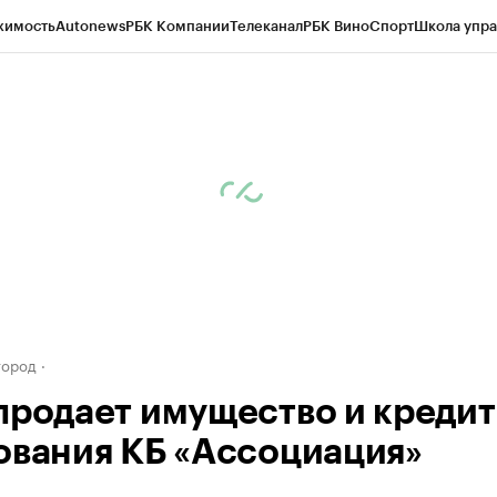
жимость
Autonews
РБК Компании
Телеканал
РБК Вино
Спорт
Школа упра
д
Стиль
Крипто
РБК Бизнес-среда
Дискуссионный клуб
Исследования
К
а контрагентов
Политика
Экономика
Бизнес
Технологии и медиа
Фина
город
продает имущество и креди
ования КБ «Ассоциация»