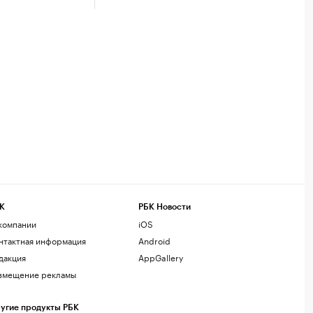
К
РБК Новости
компании
iOS
нтактная информация
Android
дакция
AppGallery
змещение рекламы
угие продукты РБК