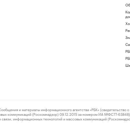
Об
Ко
до
Хо
Ре
Зн
Са
РБ
РБ
Шк
ения и материалы информационного агентства «РБК» (свидетельство о 
овых коммуникаций (Роскомнадзор) 09.12.2015 за номером ИА №ФС77-63848) 
 связи, информационных технологий и массовых коммуникаций (Роскомнадз