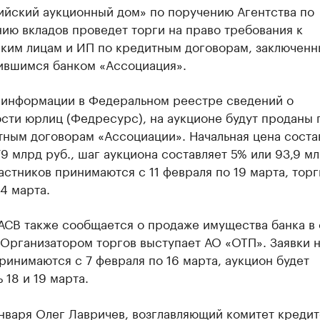
ийский аукционный дом» по поручению Агентства по
ию вкладов проведет торги на право требования к
ким лицам и ИП по кредитным договорам, заключенн
ившимся банком «Ассоциация».
 информации в Федеральном реестре сведений о
сти юрлиц (Федресурс), на аукционе будут проданы 
тным договорам «Ассоциации». Начальная цена соста
79 млрд руб., шаг аукциона составляет 5% или 93,9 мл
астников принимаются с 11 февраля по 19 марта, торг
4 марта.
АСВ также сообщается о продаже имущества банка в 
 Организатором торгов выступает АО «ОТП». Заявки 
ринимаются с 7 февраля по 16 марта, аукцион будет
 18 и 19 марта.
января Олег Лавричев, возглавляющий комитет креди