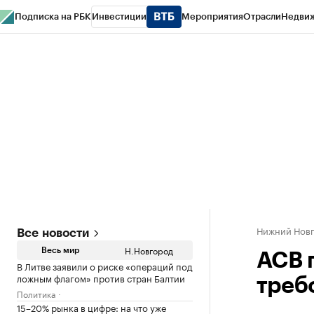
Подписка на РБК
Инвестиции
Мероприятия
Отрасли
Недви
РБК Курсы
РБК Life
Тренды
Визионеры
Национальные проекты
Горо
Газета
Спецпроекты СПб
Конференции СПб
Спецпроекты
Проверк
Нижний Нов
Все новости
Н.Новгород
Весь мир
АСВ 
В Литве заявили о риске «операций под
ложным флагом» против стран Балтии
треб
Политика
15–20% рынка в цифре: на что уже