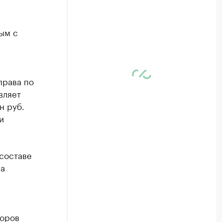
ым с
права по
вляет
н руб.
и
составе
на
торов