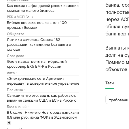
банка,
со
Как выход на фондовый рынок изменил
компании малого бизнеса
полность
РБК и МСП Банк
через АСВ
Библия впервые вошла в топ-100
общая сум
продаж «Эксмо»
банк верн
Общество
Летчики самолета Cessna 182
рассказали, как выжили без еды и в
Выплаты 
холоде
долг на с
Свое дело
Помимо ме
Geely назвал цены на гибридный
кроссовер EX5 EM-R в России
объектов
Авто
«Электрические сети Армении»
Теги
передадут в доверительное управление
Политика
Санкции: что это, виды, как работают,
требовани
влияние санкций США и ЕС на Россию
База знаний
В бюджет Нижнего Новгорода взыскали
9,9 млн руб. из-за ФОКа в Ждановском
Нижний Новгород