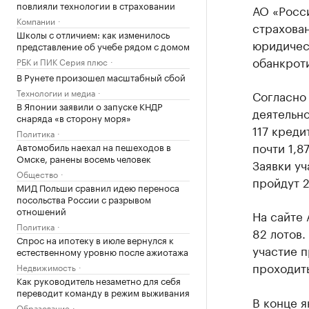
повлияли технологии в страховании
АО «Росс
Компании
страхован
Школы с отличием: как изменилось
юридичес
представление об учебе рядом с домом
обанкрот
РБК и ПИК Серия плюс
В Рунете произошел масштабный сбой
Технологии и медиа
Согласно
В Японии заявили о запуске КНДР
деятельно
снаряда «в сторону моря»
117 креди
Политика
почти 1,8
Автомобиль наехал на пешеходов в
Омске, ранены восемь человек
Заявки уч
Общество
пройдут 2
МИД Польши сравнил идею переноса
посольства России с разрывом
отношений
На сайте 
Политика
82 лотов.
Спрос на ипотеку в июле вернулся к
участие п
естественному уровню после ажиотажа
проходить
Недвижимость
Как руководитель незаметно для себя
переводит команду в режим выживания
В конце 
Образование