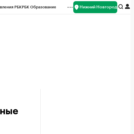
Нижний Новгород
вления РБК
РБК Образование
редитные рейтинги
Франшизы
нсы
Рынок наличной валюты
тные