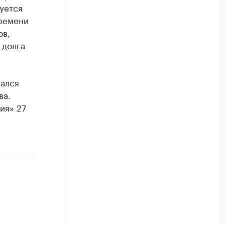
уется
времени
ов,
 долга
вался
ва.
ия» 27