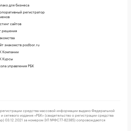
лако для бизнеса
рпоративный регистратор
менов
стинг сайтов
г.решения
акомства
йт знакомств podbor.ru
К Компании
К Курсы
ола управления РБК
регистрации средства массовой информации выдано Федеральной
и сетевого издания «РБК» (свидетельство о регистрации средства
ор) 03.12.2021 за номером ЭЛ №ФС77-82385) сопровождаются