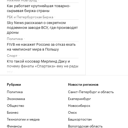
Как работает крупнейшая товарно-
сырьевая биржа страны
РБК и Петербургская Биржа
Sky News рассказал о секретном
подземном заводе ВСУ, где производят
дроны
Политика
FIVB не накажет Россию за отказ ехать
на чемпионат мира в Польшу
Спорт
Кто такой косовар Мирлинд Даку и
почему фанаты «Спартака» ему не рады
РБК
Загрузить еще
Рубрики
Новости регионов
Политика
Санкт-Петербург и область
Экономика
Екатеринбург
Общество
Новосибирск
Бизнес
Омск
Технологии и медиа
Башкортостан
Финансы
Вологодская область