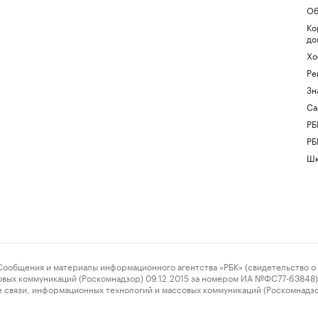
Об
Ко
до
Хо
Ре
Зн
Са
РБ
РБ
Шк
ения и материалы информационного агентства «РБК» (свидетельство о 
овых коммуникаций (Роскомнадзор) 09.12.2015 за номером ИА №ФС77-63848) 
 связи, информационных технологий и массовых коммуникаций (Роскомнадз