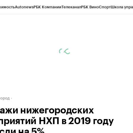
жимость
Autonews
РБК Компании
Телеканал
РБК Вино
Спорт
Школа упра
д
Стиль
Крипто
РБК Бизнес-среда
Дискуссионный клуб
Исследования
К
а контрагентов
Политика
Экономика
Бизнес
Технологии и медиа
Фина
город
ажи нижегородских
приятий НХП в 2019 году
сли на 5%