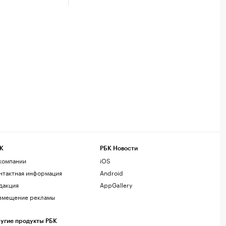
К
РБК Новости
компании
iOS
нтактная информация
Android
дакция
AppGallery
змещение рекламы
угие продукты РБК