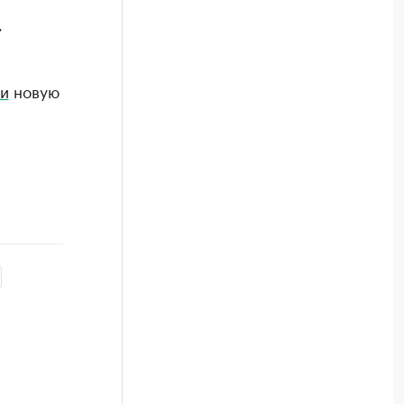
,
и
новую