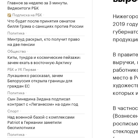
Главное за неделю за 3 минуты.
Видеоитоги РБК
Подписка на РБК
Нижегоро
Что будет после принятия сенатом
2019 году
билля Грэма о санкциях против России
губернато
Политика
продукции
Минтруд раскрыл, кто получит право
на две пенсии
Общество
В правит
Киты, тундра и космические пейзажи:
выручки,
зачем ехать в восточную Арктику
работник
РБК и УК Первая
Лукашенко рассказал, зачем
место в 
Белоруссия открыла границы для
художест
граждан ЕС
которых 
Политика
Сын Зинедина Зидана подписал
контракт с «Леганесом» на один год
В частно
Спорт
(Вознесен
Над военной базой с комплексами
Patriot в Германии заметили
росписью
беспилотники
стеклоду
Политика