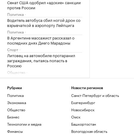
Сенат США одобрил «адские» санкции
против России
Политика
Водитель автобуса сбил ногой дрон со
взрывчаткой в аэропорту Лейпцига
Политика
В Аргентине массажист рассказал о
последних днях Диего Марадоны
Спорт
Литовец на автомобиле протаранил
заграждения, пытаясь попасть в
Россию
Общество
Перед пожаром на НПЗ Slovnaft в
Братиславе произошел взрыв
Рубрики
Новости регионов
Общество
Политика
Санкт-Петербург и область
Загрузить еще
Экономика
Екатеринбург
Общество
Новосибирск
Бизнес
Омск
Технологии и медиа
Башкортостан
Финансы
Вологодская область