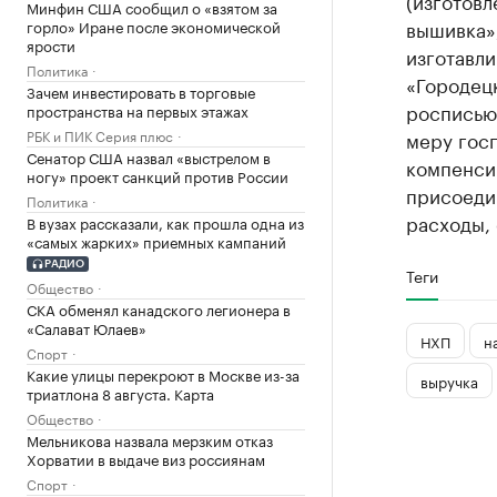
(изготов
Минфин США сообщил о «взятом за
вышивка»
горло» Иране после экономической
ярости
изготавл
Политика
«Городецк
Зачем инвестировать в торговые
росписью
пространства на первых этажах
РБК и ПИК Серия плюс
меру гос
Сенатор США назвал «выстрелом в
компенсир
ногу» проект санкций против России
присоеди
Политика
расходы,
В вузах рассказали, как прошла одна из
«самых жарких» приемных кампаний
РАДИО
Теги
Общество
СКА обменял канадского легионера в
«Салават Юлаев»
НХП
н
Спорт
Какие улицы перекроют в Москве из-за
выручка
триатлона 8 августа. Карта
Общество
Мельникова назвала мерзким отказ
Хорватии в выдаче виз россиянам
Спорт