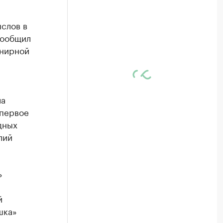
слов в
сообщил
енирной
ла
 первое
дных
лий
»
й
шка»