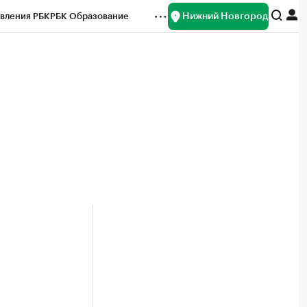
Нижний Новгород
вления РБК
РБК Образование
редитные рейтинги
Франшизы
нсы
Рынок наличной валюты