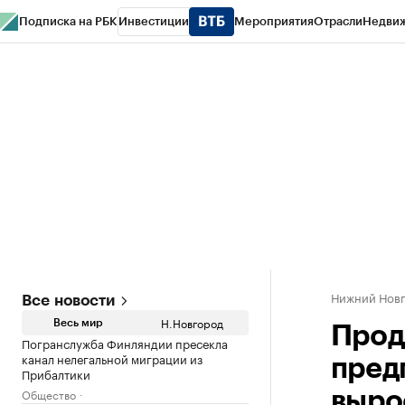
Подписка на РБК
Инвестиции
Мероприятия
Отрасли
Недви
РБК Курсы
РБК Life
Тренды
Визионеры
Национальные проекты
Горо
Газета
Спецпроекты СПб
Конференции СПб
Спецпроекты
Проверк
Нижний Нов
Все новости
Н.Новгород
Весь мир
Прод
Погранслужба Финляндии пресекла
канал нелегальной миграции из
пред
Прибалтики
Общество
выро