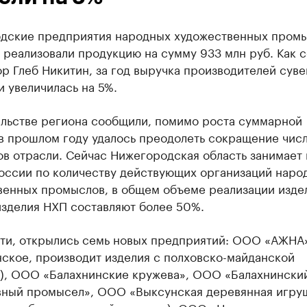
дские предприятия народных художественных промы
 реализовали продукцию на сумму 933 млн руб. Как 
р Глеб Никитин, за год выручка производителей сув
 увеличилась на 5%.
ельстве региона сообщили, помимо роста суммарной
 в прошлом году удалось преодолеть сокращение чис
ов отрасли. Сейчас Нижегородская область занимает
России по количеству действующих организаций наро
венных промыслов, в общем объеме реализации изде
изделия НХП составляют более 50%.
сти, открылись семь новых предприятий: ООО «АЖНА
ское, производит изделия с полховско-майданской
), ООО «Балахнинские кружева», ООО «Балахнински
вный промысел», ООО «Выксунская деревянная игру