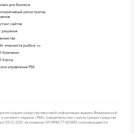
лако для бизнеса
рпоративный регистратор
менов
стинг сайтов
г.решения
акомства
йт знакомств podbor.ru
К Компании
К Курсы
ола управления РБК
регистрации средства массовой информации выдано Федеральной
и сетевого издания «РБК» (свидетельство о регистрации средства
ор) 03.12.2021 за номером ЭЛ №ФС77-82385) сопровождаются