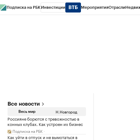
Подписка на РБК
Инвестиции
Мероприятия
Отрасли
Недви
РБК Курсы
РБК Life
Тренды
Визионеры
Национальные проекты
Горо
Газета
Спецпроекты СПб
Конференции СПб
Спецпроекты
Проверк
Все новости
Н.Новгород
Весь мир
Россияне борются с тревожностью в
конных клубах. Как устроен их бизнес
Подписка на РБК
Как уйти в отпуск и не вымотаться в