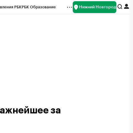
Нижний Новгород
вления РБК
РБК Образование
редитные рейтинги
Франшизы
нсы
Рынок наличной валюты
важнейшее за