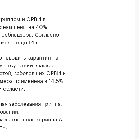
гриппом и ОРВИ в
превышены на 40%
,
требнадзора. Согласно
зрасте до 14 лет.
т вводить карантин на
 отсутствии в классе,
етей, заболевших ОРВИ и
 мера применена в 14,5%
 области.
чая заболевания гриппа.
ований,
копатогенного гриппа А
п».