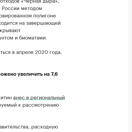
отходов «Черная дыра»,
я России методом
ервированном полигоне
аходится на завершающей
укрывают
унтом и биоматами.
ться в апреле 2020 года.
жено увеличить на 7,6
китин
внес в региональный
ируемый к рассмотрению
авительства, расходную