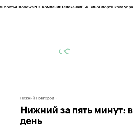
жимость
Autonews
РБК Компании
Телеканал
РБК Вино
Спорт
Школа упра
д
Стиль
Крипто
РБК Бизнес-среда
Дискуссионный клуб
Исследования
К
а контрагентов
Политика
Экономика
Бизнес
Технологии и медиа
Фина
Нижний Новгород
Нижний за пять минут: 
день