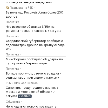
последнюю неделю перед ним
Подписка на РБК
За ночь над Россией сбили более 200
дронов
Политика
Что известно об атаках БПЛА на
регионы России. Главное к 7 августа
Политика
Свердловский губернатор сообщил о
падении трех дронов на крышу склада
WB
Политика
Минобороны сообщило об ударах по
сухогрузам в Черном море
Политика
Больше прогулок, свежего воздуха и
отдыха: квартиры рядом с парками
РБК и ПИК Серия плюс
Синоптик предупредил о ливнях в
Москве и Московской области 7
августа
РАДИО
Общество
Чего ждать от нового президента