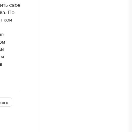
ить свое
ва. По
енкой
ую
ом
вы
ты
в
кого