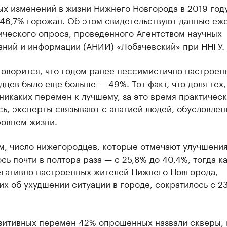
х изменений в жизни Нижнего Новгорода в 2019 год
 46,7% горожан. Об этом свидетельствуют данные еж
ического опроса, проведенного Агентством научных
аний и информации (АНИИ) «Лобачевский» при ННГУ.
говорится, что годом ранее пессимистично настроен
цев было еще больше — 49%. Тот факт, что доля тех,
никаких перемен к лучшему, за это время практическ
ь, эксперты связывают с апатией людей, обусловлен
ровнем жизни.
м, число нижегородцев, которые отмечают улучшения
сь почти в полтора раза — с 25,8% до 40,4%, тогда к
егативно настроенных жителей Нижнего Новгорода,
х об ухудшении ситуации в городе, сократилось с 2
зитивных перемен 42% опрошенных назвали скверы,