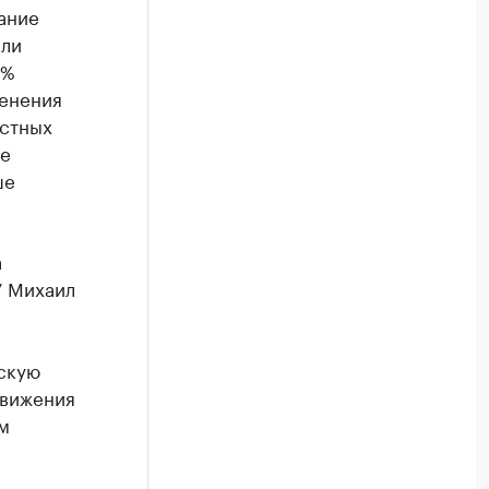
ание
или
0%
менения
астных
ые
ше
а
 Михаил
скую
движения
м