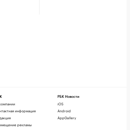
К
РБК Новости
компании
iOS
нтактная информация
Android
дакция
AppGallery
змещение рекламы