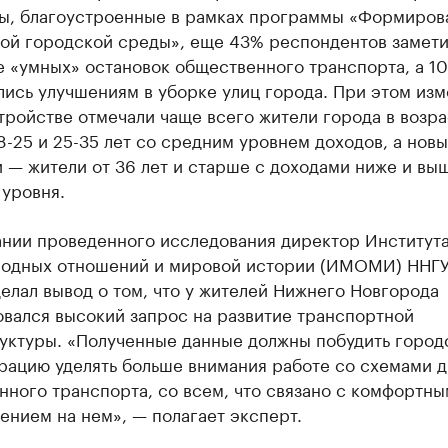
ры, благоустроенные в рамках программы «Формиров
ой городской среды», еще 43% респондентов замет
е «умных» остановок общественного транспорта, а 1
лись улучшениям в уборке улиц города. При этом из
тройстве отмечали чаще всего жители города в возр
8-25 и 25-35 лет со средним уровнем доходов, а нов
 — жители от 36 лет и старше с доходами ниже и вы
 уровня.
ании проведенного исследования директор Институт
одных отношений и мировой истории (ИМОМИ) ННГУ
елал вывод о том, что у жителей Нижнего Новгорода
вался высокий запрос на развитие транспортной
уктуры. «Полученные данные должны побудить город
рацию уделять больше внимания работе со схемами 
ного транспорта, со всем, что связано с комфортны
нием на нем», — полагает эксперт.