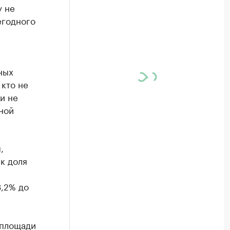
у не
егодного
ных
 кто не
и не
ной
,
ак доля
3,2% до
 площади