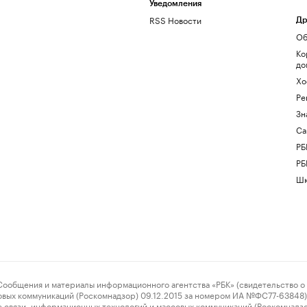
Уведомления
RSS Новости
Др
Об
Ко
до
Хо
Ре
Зн
Са
РБ
РБ
Шк
ения и материалы информационного агентства «РБК» (свидетельство о 
овых коммуникаций (Роскомнадзор) 09.12.2015 за номером ИА №ФС77-63848) 
 связи, информационных технологий и массовых коммуникаций (Роскомнадз