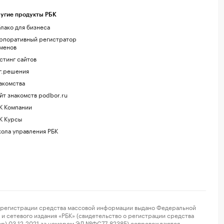
угие продукты РБК
лако для бизнеса
рпоративный регистратор
менов
стинг сайтов
г.решения
акомства
йт знакомств podbor.ru
К Компании
К Курсы
ола управления РБК
регистрации средства массовой информации выдано Федеральной
и сетевого издания «РБК» (свидетельство о регистрации средства
ор) 03.12.2021 за номером ЭЛ №ФС77-82385) сопровождаются