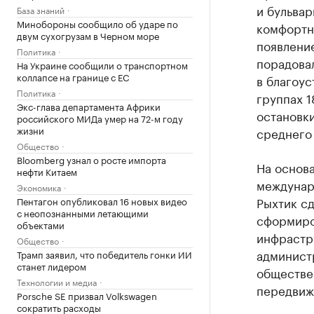
и бульва
База знаний
Минобороны сообщило об ударе по
комфортн
двум сухогрузам в Черном море
появлени
Политика
порадова
На Украине сообщили о транспортном
коллапсе на границе с ЕС
в благоус
Политика
группах 1
Экс-глава департамента Африки
остановки
российского МИДа умер на 72-м году
жизни
среднего
Общество
Bloomberg узнал о росте импорта
На основ
нефти Китаем
междунар
Экономика
Рыхтик сд
Пентагон опубликовал 16 новых видео
с неопознанными летающими
сформиро
объектами
инфрастр
Общество
админист
Трамп заявил, что победитель гонки ИИ
станет лидером
обществен
Технологии и медиа
передвиже
Porsche SE призвал Volkswagen
сократить расходы