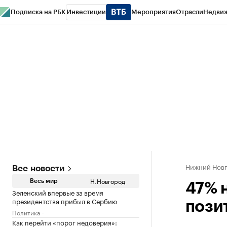
Подписка на РБК
Инвестиции
Мероприятия
Отрасли
Недви
РБК Курсы
РБК Life
Тренды
Визионеры
Национальные проекты
Горо
Газета
Спецпроекты СПб
Конференции СПб
Спецпроекты
Проверк
Нижний Нов
Все новости
Н.Новгород
Весь мир
47% 
Зеленский впервые за время
президентства прибыл в Сербию
пози
Политика
Как перейти «порог недоверия»: