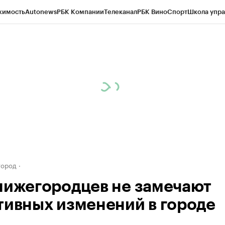
жимость
Autonews
РБК Компании
Телеканал
РБК Вино
Спорт
Школа упра
д
Стиль
Крипто
РБК Бизнес-среда
Дискуссионный клуб
Исследования
К
а контрагентов
Политика
Экономика
Бизнес
Технологии и медиа
Фина
город
нижегородцев не замечают
тивных изменений в городе