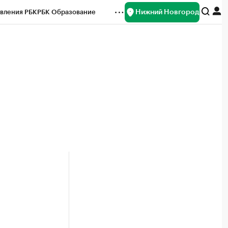
Нижний Новгород
вления РБК
РБК Образование
редитные рейтинги
Франшизы
нсы
Рынок наличной валюты