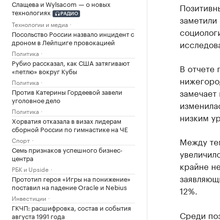
Слащева и Wylsacom — о новых
Позитивны
технологиях
РАДИО
заметили
Технологии и медиа
социолог
Посольство России назвало инцидент с
дроном в Лейпциге провокацией
исследов
Политика
Рубио рассказал, как США затягивают
В отчете 
«петлю» вокруг Кубы
нижегород
Политика
замечает 
Против Катерины Гордеевой завели
уголовное дело
изменилас
Политика
низким у
Хорватия отказала в визах лидерам
сборной России по гимнастике на ЧЕ
Между те
Спорт
Семь признаков успешного бизнес-
увеличило
центра
крайне н
РБК и Upside
заявляющи
Прототип героя «Игры на понижение»
поставил на падение Oracle и Nebius
12%.
Инвестиции
ГКЧП: расшифровка, состав и события
Среди по
августа 1991 года