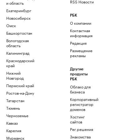
RSS Новости
и область
Екатеринбург
РБК
Новосибирск
О компании
Омск
Контактная
Башкортостан
информация
Вологодская
Редакция
область
Размещение
Калининград
рекламы
Краснодарский
край
Другие
Нижний
продукты
Новгород
РБК
Пермский край
Облако для
бизнеса
Ростов-на-Дону
Корпоративный
Татарстан
регистратор
Тюмень
доменов
Черноземье
Хостинг
сайтов
Кавказ
Рег.решения
Карелия
Знакомства
Мурманск