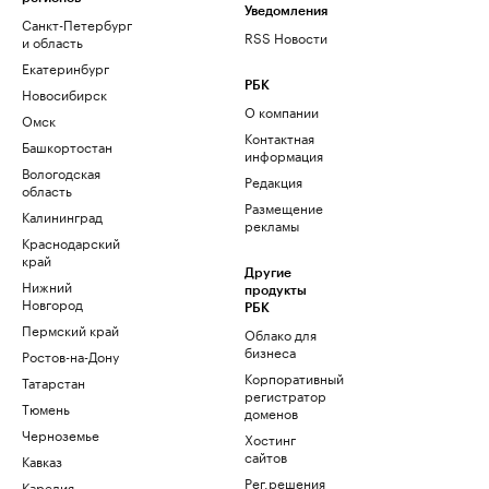
Уведомления
Санкт-Петербург
RSS Новости
и область
Екатеринбург
РБК
Новосибирск
О компании
Омск
Контактная
Башкортостан
информация
Вологодская
Редакция
область
Размещение
Калининград
рекламы
Краснодарский
край
Другие
Нижний
продукты
Новгород
РБК
Пермский край
Облако для
бизнеса
Ростов-на-Дону
Корпоративный
Татарстан
регистратор
Тюмень
доменов
Черноземье
Хостинг
сайтов
Кавказ
Рег.решения
Карелия