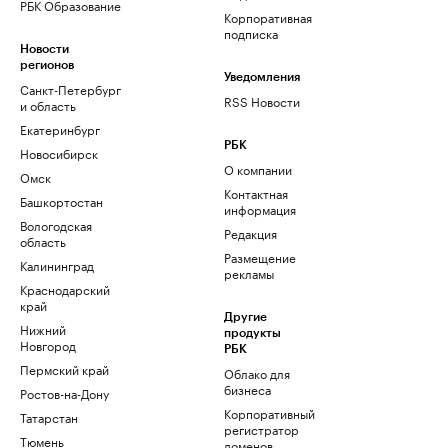
РБК Образование
Корпоративная
подписка
Новости
регионов
Уведомления
Санкт-Петербург
RSS Новости
и область
Екатеринбург
РБК
Новосибирск
О компании
Омск
Контактная
Башкортостан
информация
Вологодская
Редакция
область
Размещение
Калининград
рекламы
Краснодарский
край
Другие
Нижний
продукты
Новгород
РБК
Пермский край
Облако для
бизнеса
Ростов-на-Дону
Корпоративный
Татарстан
регистратор
Тюмень
доменов