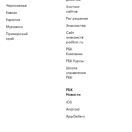
Черноземье
Хостинг
сайтов
Кавказ
Рег.решения
Карелия
Знакомства
Мурманск
Сайт
Приморский
знакомств
край
podbor.ru
РБК
Компании
РБК Курсы
Школа
управления
РБК
РБК
Новости
iOS
Android
AppGallery