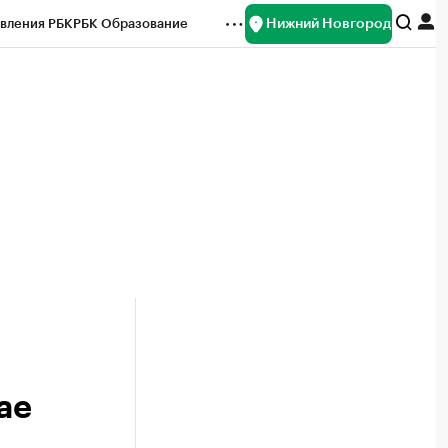
Нижний Новгород
вления РБК
РБК Образование
редитные рейтинги
Франшизы
нсы
Рынок наличной валюты
ае