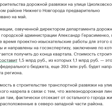
роительства дорожной развязки на улице Циолковско
ом районе Нижнего Новгорода предварительно
вано на май.
мации, озвученной директором департамента дорож
а городской администрации Александр Герасименко, 
е время проектно-изыскательские работы для этого 
ы и направлены на госэкспертизу, заключение по ко
ается получить до конца квартала. Стоимость строит
составит
1,5 млрд руб., из которых 1,1 млрд руб. — эт
федерального бюджета, еще 393 млн руб. будет напр
а региона.
ость в строительстве транспортной развязки на ули
ого назрела в связи с тем, что железнодорожная лин
я там, фактически отсекает от остального города ж
 расположенные в северо-западной части района.