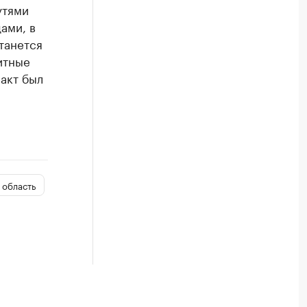
утями
ами, в
танется
итные
ракт был
 область