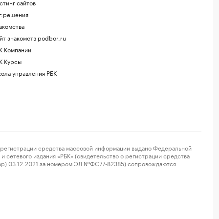
стинг сайтов
г.решения
акомства
йт знакомств podbor.ru
К Компании
К Курсы
ола управления РБК
регистрации средства массовой информации выдано Федеральной
и сетевого издания «РБК» (свидетельство о регистрации средства
ор) 03.12.2021 за номером ЭЛ №ФС77-82385) сопровождаются