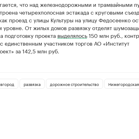
гается, что над железнодорожными и трамвайными п
троена четырехполосная эстакада с круговыми съезд
как проезд с улицы Культуры на улицу Федосеенко ос
м уровне. От жилых домов развязку отделят шумозащ
На подготовку проекта
выделялось
150 млн руб., конт
 с единственным участником торгов АО «Институт
ект» за 142,5 млн руб.
вгород
развязка
дорожное строительство
Нижегородская