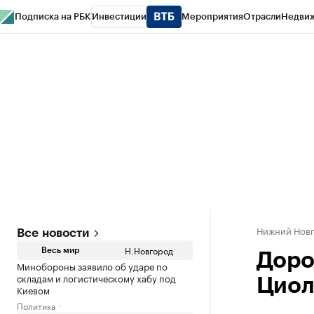
Подписка на РБК
Инвестиции
Мероприятия
Отрасли
Недви
РБК Курсы
РБК Life
Тренды
Визионеры
Национальные проекты
Горо
Газета
Спецпроекты СПб
Конференции СПб
Спецпроекты
Проверк
Нижний Нов
Все новости
Н.Новгород
Весь мир
Доро
Минобороны заявило об ударе по
складам и логистическому хабу под
Циол
Киевом
Политика