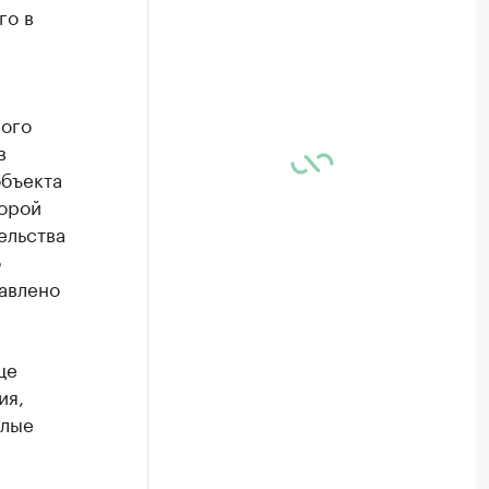
го в
ного
в
объекта
торой
ельства
о
авлено
це
ия,
илые