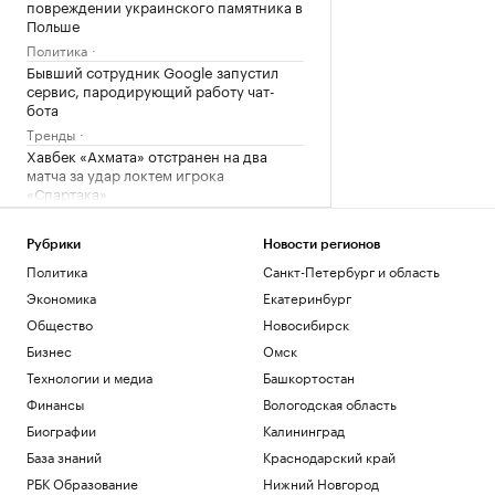
повреждении украинского памятника в
Польше
Политика
Бывший сотрудник Google запустил
сервис, пародирующий работу чат-
бота
Тренды
Хавбек «Ахмата» отстранен на два
матча за удар локтем игрока
«Спартака»
Спорт
В Германии при столкновении двух
Рубрики
Новости регионов
трамваев пострадали 25 человек
Политика
Санкт-Петербург и область
Общество
Экономика
Екатеринбург
Спасатели эвакуировали двух
российских туристов в горах
Общество
Новосибирск
Казахстана
Бизнес
Омск
Общество
Технологии и медиа
Башкортостан
Финансы
Вологодская область
Загрузить еще
Биографии
Калининград
База знаний
Краснодарский край
РБК Образование
Нижний Новгород