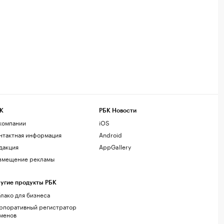
К
РБК Новости
компании
iOS
нтактная информация
Android
дакция
AppGallery
змещение рекламы
угие продукты РБК
лако для бизнеса
рпоративный регистратор
менов