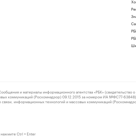
Хо
Ре
Зн
Са
РБ
РБ
Шк
ения и материалы информационного агентства «РБК» (свидетельство о 
овых коммуникаций (Роскомнадзор) 09.12.2015 за номером ИА №ФС77-63848) 
 связи, информационных технологий и массовых коммуникаций (Роскомнадз
нажмите Ctrl + Enter