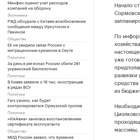
Минфин оценит учет расходов
Начало ст
компаний на оборону
Сормовск
Экономика
запланиро
РЖД обсудили с Китаем возобновление
сообщения между Иркутском и
Пекином
По инфор
Общество
хозяйств
ЕК не увидела связи России с
миграционным кризисом в Сеуте
настояще
Политика
уже готов
За день в регионах России сбили 281
предполаг
украинский беспилотник
развязки
Политика
В Киеве заявили о 16 тыс. иностранцев
средства 
в рядах ВСУ
из бюджет
Политика
Fars узнало, как будет
Необходим
контролироваться Ормузский пролив
Политика
Циолковск
«ИжАвиа» занялась восстановлением
проходяща
сертификата эксплуатанта
массивы,
Общество
МИД России заявил, что Армения