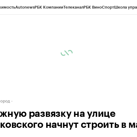
жимость
Autonews
РБК Компании
Телеканал
РБК Вино
Спорт
Школа упра
д
Стиль
Крипто
РБК Бизнес-среда
Дискуссионный клуб
Исследования
К
а контрагентов
Политика
Экономика
Бизнес
Технологии и медиа
Фина
город
жную развязку на улице
ковского начнут строить в м