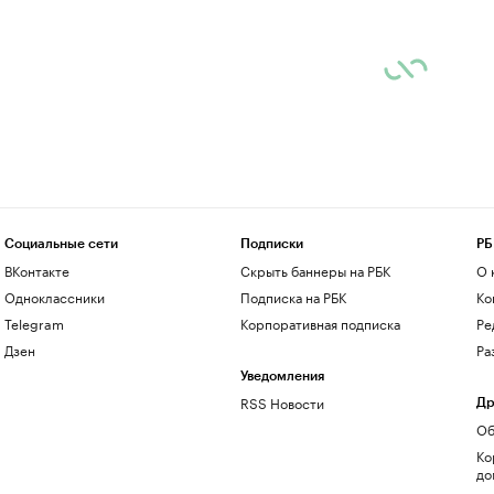
Социальные сети
Подписки
РБ
ВКонтакте
Скрыть баннеры на РБК
О 
Одноклассники
Подписка на РБК
Ко
Telegram
Корпоративная подписка
Ре
Дзен
Ра
Уведомления
RSS Новости
Др
Об
Ко
до