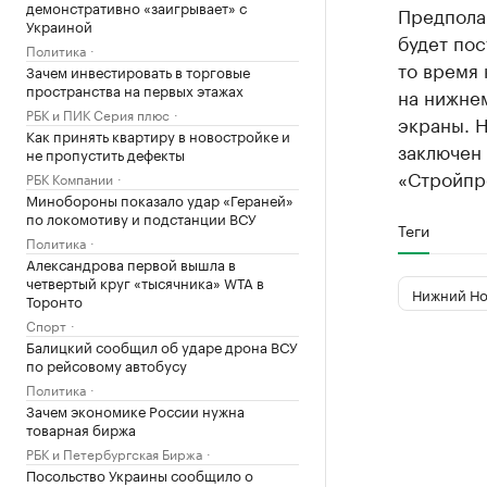
демонстративно «заигрывает» с
Предпола
Украиной
будет пос
Политика
то время 
Зачем инвестировать в торговые
пространства на первых этажах
на нижне
РБК и ПИК Серия плюс
экраны. 
Как принять квартиру в новостройке и
заключен
не пропустить дефекты
«Стройпро
РБК Компании
Минобороны показало удар «Гераней»
по локомотиву и подстанции ВСУ
Теги
Политика
Александрова первой вышла в
четвертый круг «тысячника» WTA в
Нижний Но
Торонто
Спорт
Балицкий сообщил об ударе дрона ВСУ
по рейсовому автобусу
Политика
Зачем экономике России нужна
товарная биржа
РБК и Петербургская Биржа
Посольство Украины сообщило о