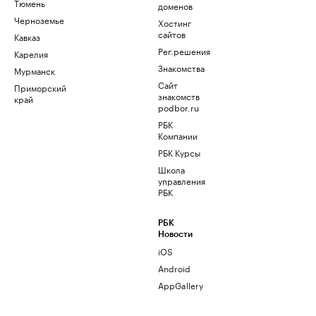
Тюмень
доменов
Черноземье
Хостинг
сайтов
Кавказ
Рег.решения
Карелия
Знакомства
Мурманск
Сайт
Приморский
знакомств
край
podbor.ru
РБК
Компании
РБК Курсы
Школа
управления
РБК
РБК
Новости
iOS
Android
AppGallery