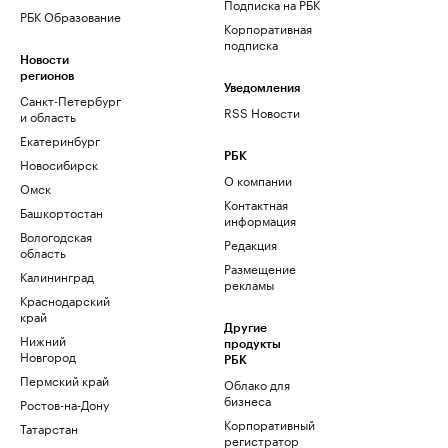
Подписка на РБК
РБК Образование
Корпоративная
подписка
Новости
регионов
Уведомления
Санкт-Петербург
RSS Новости
и область
Екатеринбург
РБК
Новосибирск
О компании
Омск
Контактная
Башкортостан
информация
Вологодская
Редакция
область
Размещение
Калининград
рекламы
Краснодарский
край
Другие
Нижний
продукты
Новгород
РБК
Пермский край
Облако для
бизнеса
Ростов-на-Дону
Корпоративный
Татарстан
регистратор