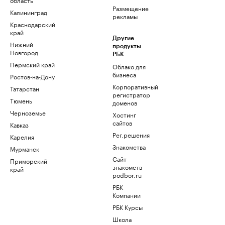
Размещение
Калининград
рекламы
Краснодарский
край
Другие
Нижний
продукты
Новгород
РБК
Пермский край
Облако для
бизнеса
Ростов-на-Дону
Корпоративный
Татарстан
регистратор
Тюмень
доменов
Черноземье
Хостинг
сайтов
Кавказ
Рег.решения
Карелия
Знакомства
Мурманск
Сайт
Приморский
знакомств
край
podbor.ru
РБК
Компании
РБК Курсы
Школа