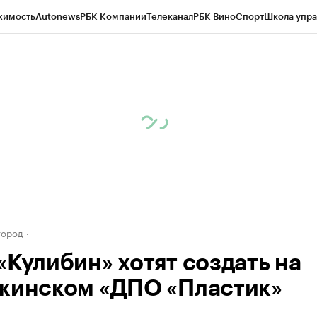
жимость
Autonews
РБК Компании
Телеканал
РБК Вино
Спорт
Школа упра
д
Стиль
Крипто
РБК Бизнес-среда
Дискуссионный клуб
Исследования
К
а контрагентов
Политика
Экономика
Бизнес
Технологии и медиа
Фина
город
«Кулибин» хотят создать на
жинском «ДПО «Пластик»