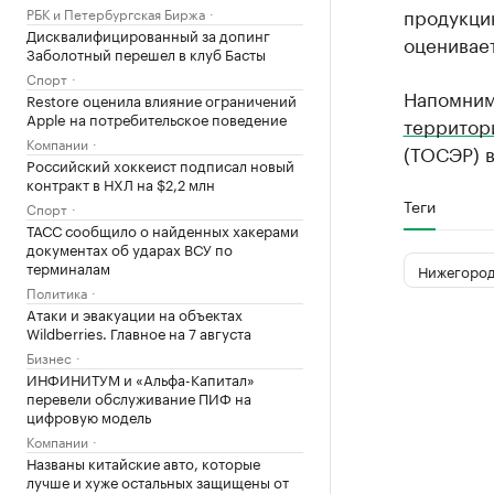
продукци
РБК и Петербургская Биржа
Дисквалифицированный за допинг
оценивает
Заболотный перешел в клуб Басты
Спорт
Напомним
Restore оценила влияние ограничений
Apple на потребительское поведение
территор
Компании
(ТОСЭР) в
Российский хоккеист подписал новый
контракт в НХЛ на $2,2 млн
Теги
Спорт
ТАСС сообщило о найденных хакерами
документах об ударах ВСУ по
терминалам
Нижегород
Политика
Атаки и эвакуации на объектах
Wildberries. Главное на 7 августа
Бизнес
ИНФИНИТУМ и «Альфа-Капитал»
перевели обслуживание ПИФ на
цифровую модель
Компании
Названы китайские авто, которые
лучше и хуже остальных защищены от