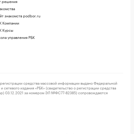
г.решения
акомства
йт знакомств podbor.ru
К Компании
К Курсы
ола управления РБК
регистрации средства массовой информации выдано Федеральной
и сетевого издания «РБК» (свидетельство о регистрации средства
ор) 03.12.2021 за номером ЭЛ №ФС77-82385) сопровождаются