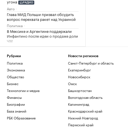
угона
РАДИО
Авто
Глава МИД Польши призвал обсудить
вопрос перехвата ракет над Украиной
Политика
В Мексике и Аргентине поддержали
Инфантино после идеи о продаже доли
ЧМ
Спорт
«Тактическая нищета»: как бизнес
Рубрики
Новости регионов
имитирует нехватку денег ради выгоды
Политика
Санкт-Петербург и область
Образование
Lamoda расширяет инструменты
Экономика
Екатеринбург
поддержки российских дизайнерских
Общество
Новосибирск
брендов
Бизнес
Омск
Компании
Технологии и медиа
Башкортостан
Загрузить еще
Финансы
Вологодская область
Биографии
Калининград
База знаний
Краснодарский край
РБК Образование
Нижний Новгород
Пермский край