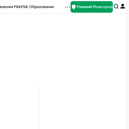
Нижний Новгород
вления РБК
РБК Образование
редитные рейтинги
Франшизы
нсы
Рынок наличной валюты