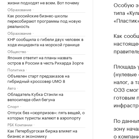
жизни подходят не всем. Вот почему
Особую э
Образование
типа «Ку
Как российские бизнес-школы
«Пластик»
пересобирают программы под новую
реальность
Образование
Как сообщ
КНР сообщила о гибели двух человек в
настояще
ходе инцидента на морской границе
правитель
Общество
Япония ответит на планы назвать
остров в России в честь Рихарда Зорге
Площадь у
Политика
(нулевые 
Объявлен старт предзаказов на
налог, а 
гибридный кроссовер UMO 8
Авто
ОЭЗ смогу
Обладатель Кубка Стэнли на
готовым 
велосипеде сбил бегуна
инфрастр
Спорт
Отпуск без «сюрпризов»: пять вещей, о
которых туристы жалеют в аэропорту
По данны
РБК Компании
зону нача
Как Петербургская биржа влияет на
о компан
бизнес и экономику