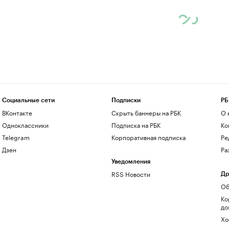
Социальные сети
Подписки
РБ
ВКонтакте
Скрыть баннеры на РБК
О 
Одноклассники
Подписка на РБК
Ко
Telegram
Корпоративная подписка
Ре
Дзен
Ра
Уведомления
RSS Новости
Др
Об
Ко
до
Хо