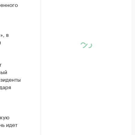
венного
», в
и
т
ный
езиденты
даря
скую
чь идет