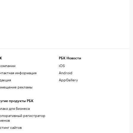
К
РБК Новости
компании
iOS
нтактная информация
Android
дакция
AppGallery
змещение рекламы
угие продукты РБК
лако для бизнеса
рпоративный регистратор
менов
стинг сайтов