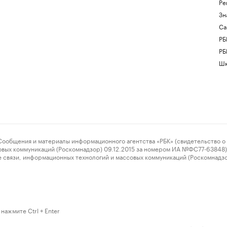
Ре
Зн
Са
РБ
РБ
Шк
ения и материалы информационного агентства «РБК» (свидетельство о 
овых коммуникаций (Роскомнадзор) 09.12.2015 за номером ИА №ФС77-63848) 
 связи, информационных технологий и массовых коммуникаций (Роскомнадз
нажмите Ctrl + Enter