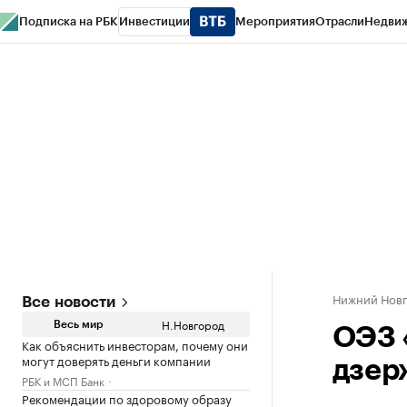
Подписка на РБК
Инвестиции
Мероприятия
Отрасли
Недви
РБК Курсы
РБК Life
Тренды
Визионеры
Национальные проекты
Горо
Газета
Спецпроекты СПб
Конференции СПб
Спецпроекты
Проверк
Нижний Нов
Все новости
Н.Новгород
Весь мир
ОЭЗ 
Как объяснить инвесторам, почему они
могут доверять деньги компании
дзер
РБК и МСП Банк
Рекомендации по здоровому образу