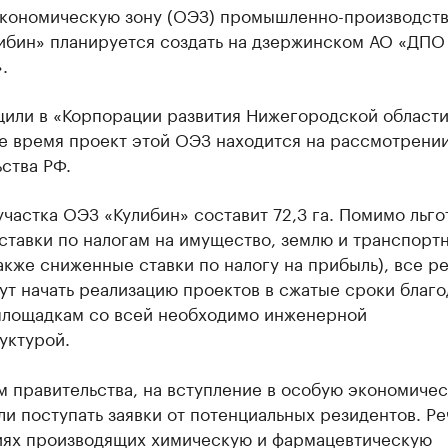
кономическую зону (ОЭЗ) промышленно-производст
либин» планируется создать на дзержинском АО «ДПО
.
или в «Корпорации развития Нижегородской области
е время проект этой ОЭЗ находится на рассмотрени
ства РФ.
частка ОЭЗ «Кулибин» составит 72,3 га. Помимо льго
ставки по налогам на имущество, землю и транспорт
также сниженные ставки по налогу на прибыль), все р
т начать реализацию проектов в сжатые сроки благо
площадкам со всей необходимо инженерной
уктурой.
м правительства, на вступление в особую экономиче
ли поступать заявки от потенциальных резидентов. Ре
иях производящих химическую и фармацевтическую