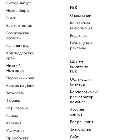
Екатеринбург
РБК
Новосибирск
О компании
Омск
Контактная
Башкортостан
информация
Вологодская
Редакция
область
Размещение
Калининград
рекламы
Краснодарский
край
Другие
Нижний
продукты
Новгород
РБК
Пермский край
Облако для
бизнеса
Ростов-на-Дону
Корпоративный
Татарстан
регистратор
Тюмень
доменов
Черноземье
Хостинг
сайтов
Кавказ
Рег.решения
Карелия
Знакомства
Мурманск
Сайт
Приморский