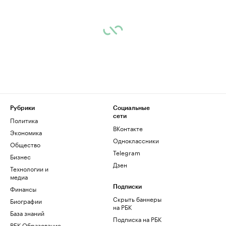
Рубрики
Социальные
сети
Политика
ВКонтакте
Экономика
Одноклассники
Общество
Telegram
Бизнес
Дзен
Технологии и
медиа
Финансы
Подписки
Скрыть баннеры
Биографии
на РБК
База знаний
Подписка на РБК
РБК Образование