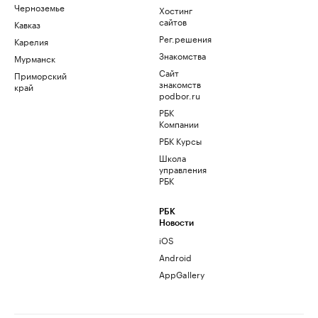
Черноземье
Хостинг
сайтов
Кавказ
Рег.решения
Карелия
Знакомства
Мурманск
Сайт
Приморский
знакомств
край
podbor.ru
РБК
Компании
РБК Курсы
Школа
управления
РБК
РБК
Новости
iOS
Android
AppGallery