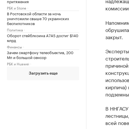
надлежащ
притяжения
комиссии
РБК и Stone
В Ростовской области за ночь
уничтожили свыше 70 украинских
Напомним,
беспилотников
обрушилас
Политика
Оборот стейблкоина А7А5 достиг $140
закрыт.
млрд
Финансы
Эксперты
Зачем смартфону телеобъектив, 200
Мп и большой сенсор
строитель
РБК и Huawei
причиной
конструкц
Загрузить еще
использов
кирпича)
подземны
В ННГАСУ
лестницы,
всей пов