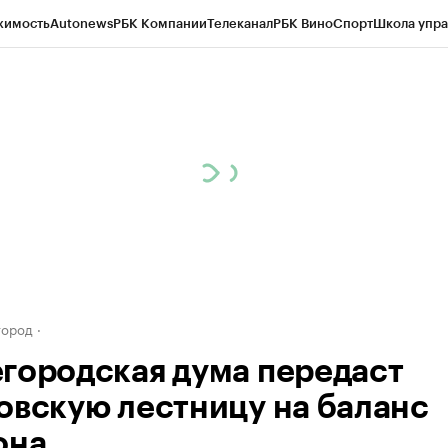
жимость
Autonews
РБК Компании
Телеканал
РБК Вино
Спорт
Школа упра
д
Стиль
Крипто
РБК Бизнес-среда
Дискуссионный клуб
Исследования
К
а контрагентов
Политика
Экономика
Бизнес
Технологии и медиа
Фина
город
городская дума передаст
овскую лестницу на баланс
она