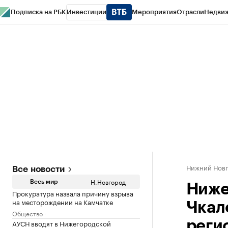
Подписка на РБК
Инвестиции
Мероприятия
Отрасли
Недви
РБК Курсы
РБК Life
Тренды
Визионеры
Национальные проекты
Горо
Газета
Спецпроекты СПб
Конференции СПб
Спецпроекты
Проверк
Нижний Нов
Все новости
Н.Новгород
Весь мир
Ниже
Прокуратура назвала причину взрыва
на месторождении на Камчатке
Чкал
Общество
АУСН вводят в Нижегородской
реги