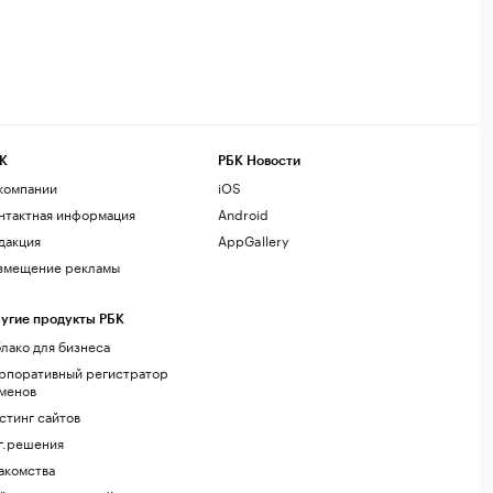
К
РБК Новости
компании
iOS
нтактная информация
Android
дакция
AppGallery
змещение рекламы
угие продукты РБК
лако для бизнеса
рпоративный регистратор
менов
стинг сайтов
г.решения
акомства