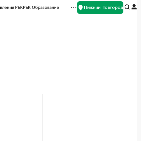
Нижний Новгород
вления РБК
РБК Образование
редитные рейтинги
Франшизы
нсы
Рынок наличной валюты