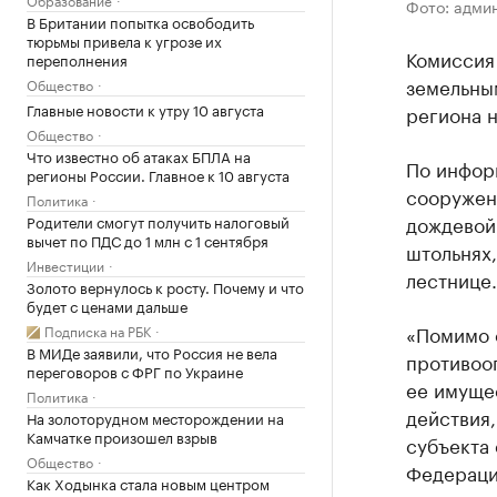
Фото: адми
В Британии попытка освободить
тюрьмы привела к угрозе их
Комиссия
переполнения
земельны
Общество
Главные новости к утру 10 августа
региона 
Общество
Что известно об атаках БПЛА на
По инфор
регионы России. Главное к 10 августа
сооружен
Политика
дождевой
Родители смогут получить налоговый
вычет по ПДС до 1 млн с 1 сентября
штольнях
Инвестиции
лестнице.
Золото вернулось к росту. Почему и что
будет с ценами дальше
«Помимо 
Подписка на РБК
В МИДе заявили, что Россия не вела
противоо
переговоров с ФРГ по Украине
ее имуще
Политика
действия,
На золоторудном месторождении на
Камчатке произошел взрыв
субъекта
Общество
Федерацие
Как Ходынка стала новым центром