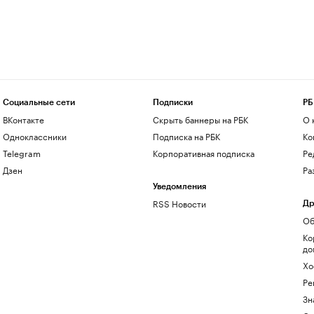
Социальные сети
Подписки
РБ
ВКонтакте
Скрыть баннеры на РБК
О 
Одноклассники
Подписка на РБК
Ко
Telegram
Корпоративная подписка
Ре
Дзен
Ра
Уведомления
RSS Новости
Др
Об
Ко
до
Хо
Ре
Зн