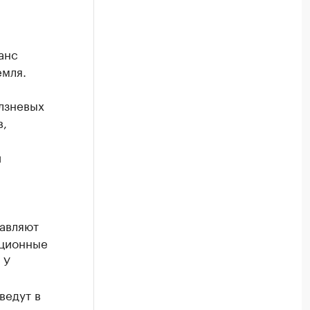
анс
емля.
лзневых
в,
й
авляют
ационные
 У
ведут в