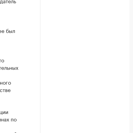
датель
ее был
то
тельных
тного
стве
ции
инах по