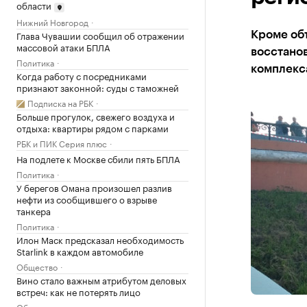
области
Нижний Новгород
Глава Чувашии сообщил об отражении
Кроме объ
массовой атаки БПЛА
восстано
Политика
комплекс
Когда работу с посредниками
признают законной: суды с таможней
Подписка на РБК
Больше прогулок, свежего воздуха и
отдыха: квартиры рядом с парками
РБК и ПИК Серия плюс
На подлете к Москве сбили пять БПЛА
Политика
У берегов Омана произошел разлив
нефти из сообщившего о взрыве
танкера
Политика
Илон Маск предсказал необходимость
Starlink в каждом автомобиле
Общество
Вино стало важным атрибутом деловых
встреч: как не потерять лицо
Образование