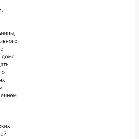
м.
ьницы,
ывного
же
т дома
ать
ло
ях
м
чением
ских
ной