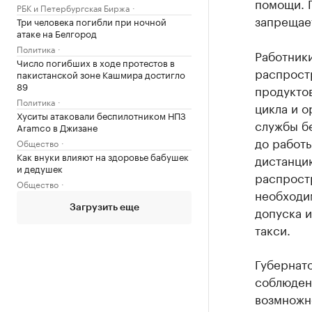
помощи. 
РБК и Петербургская Биржа
запрещает
Три человека погибли при ночной
атаке на Белгород
Политика
Работники
Число погибших в ходе протестов в
распрост
пакистанской зоне Кашмира достигло
89
продукто
Политика
цикла и 
Хуситы атаковали беспилотником НПЗ
службы бе
Aramco в Джизане
до работы
Общество
Как внуки влияют на здоровье бабушек
дистанцию
и дедушек
распрост
Общество
необходи
Загрузить еще
допуска 
такси.
Губернато
соблюден
возмножн