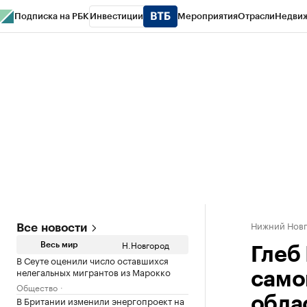
Подписка на РБК
Инвестиции
Мероприятия
Отрасли
Недви
РБК Курсы
РБК Life
Тренды
Визионеры
Национальные проекты
Горо
Газета
Спецпроекты СПб
Конференции СПб
Спецпроекты
Проверк
Нижний Нов
Все новости
Н.Новгород
Весь мир
Глеб
В Сеуте оценили число оставшихся
нелегальных мигрантов из Марокко
само
Общество
В Британии изменили энергопроект на
обла