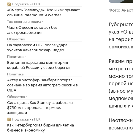
Подписка на РБК
«Смерть Голливуда». Кто и как срывает
Фото: Анас
слияние Paramount и Warner
Технологии и медиа
Губернат
Часть Одессы осталась без
указ «О 
электроснабжения
на терри
Общество
На саудовском НПЗ после удара
самоизол
хуситов начался пожар. Видео
Политика
Режим пр
Британия нарастила мониторинг
кораблей России у своих берегов
метра от 
Политика
можно тол
Актер Кристофер Ламберт потерял
первой не
сознание во время автограф-сессии в
(вынос м
США
Общество
медпомощ
Сила цвета. Как Stanley заработала
дачных и 
$750 млн, продавая термосы
женщинам
Неотложн
Подписка на РБК
Как Петербургская биржа влияет на
возможно 
бизнес и экономику