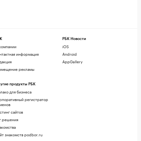
К
РБК Новости
компании
iOS
нтактная информация
Android
дакция
AppGallery
змещение рекламы
угие продукты РБК
лако для бизнеса
рпоративный регистратор
менов
стинг сайтов
г.решения
акомства
йт знакомств podbor.ru