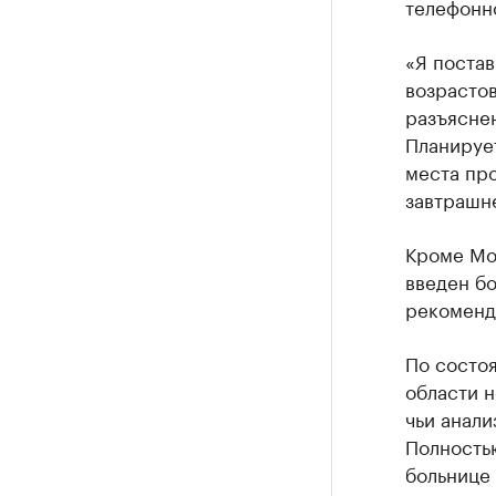
телефонно
«Я постав
возрасто
разъяснен
Планируе
места про
завтрашн
Кроме Мо
введен бо
рекомендо
По состо
области н
чьи анали
Полностью
больнице 