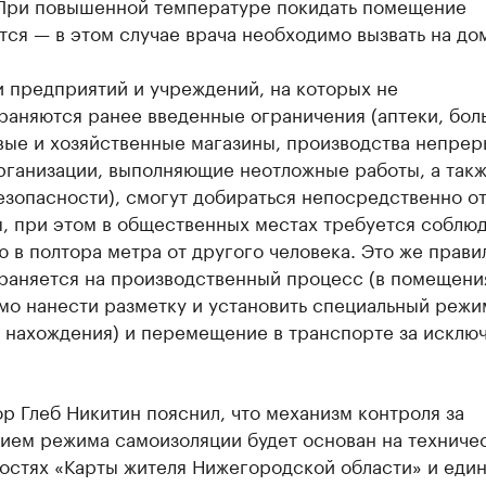
При повышенной температуре покидать помещение
ся — в этом случае врача необходимо вызвать на до
 предприятий и учреждений, на которых не
раняются ранее введенные ограничения (аптеки, бол
вые и хозяйственные магазины, производства непрер
организации, выполняющие неотложные работы, а так
зопасности), смогут добираться непосредственно о
, при этом в общественных местах требуется соблюд
 в полтора метра от другого человека. Это же прави
раняется на производственный процесс (в помещени
мо нанести разметку и установить специальный режи
и нахождения) и перемещение в транспорте за исклю
р Глеб Никитин пояснил, что механизм контроля за
ием режима самоизоляции будет основан на техниче
остях «Карты жителя Нижегородской области» и еди