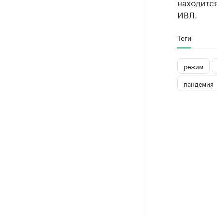
находитс
ИВЛ.
Теги
режим
пандемия