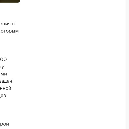
ения в
которым
100
ру
ами
задач
енной
цев
орой