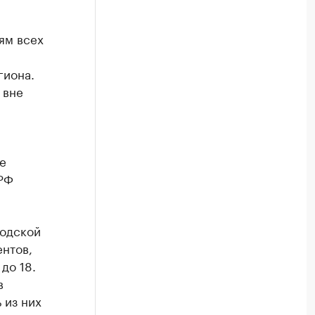
ям всех
гиона.
 вне
е
 РФ
родской
ентов,
до 18.
в
 из них