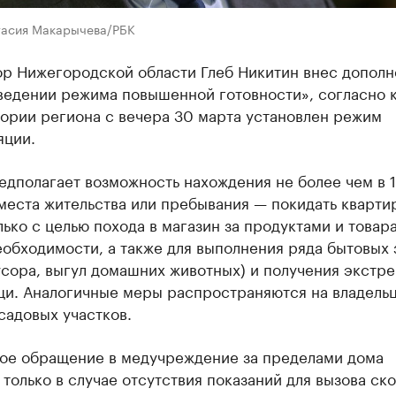
тасия Макарычева/РБК
ор Нижегородской области Глеб Никитин внес дополн
введении режима повышенной готовности», согласно 
тории региона с вечера 30 марта установлен режим
яции.
едполагает возможность нахождения не более чем в 
места жительства или пребывания — покидать кварти
ько с целью похода в магазин за продуктами и товар
обходимости, а также для выполнения ряда бытовых 
усора, выгул домашних животных) и получения экстр
и. Аналогичные меры распространяются на владель
садовых участков.
ое обращение в медучреждение за пределами дома
только в случае отсутствия показаний для вызова ск