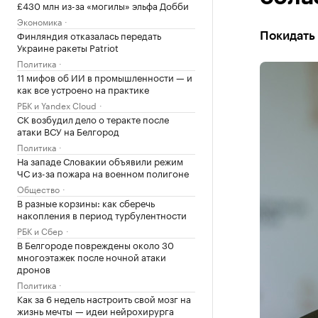
£430 млн из-за «могилы» эльфа Добби
Экономика
Финляндия отказалась передать
Покидать
Украине ракеты Patriot
Политика
11 мифов об ИИ в промышленности — и
как все устроено на практике
РБК и Yandex Cloud
СК возбудил дело о теракте после
атаки ВСУ на Белгород
Политика
На западе Словакии объявили режим
ЧС из-за пожара на военном полигоне
Общество
В разные корзины: как сберечь
накопления в период турбулентности
РБК и Сбер
В Белгороде повреждены около 30
многоэтажек после ночной атаки
дронов
Политика
Как за 6 недель настроить свой мозг на
жизнь мечты — идеи нейрохирурга