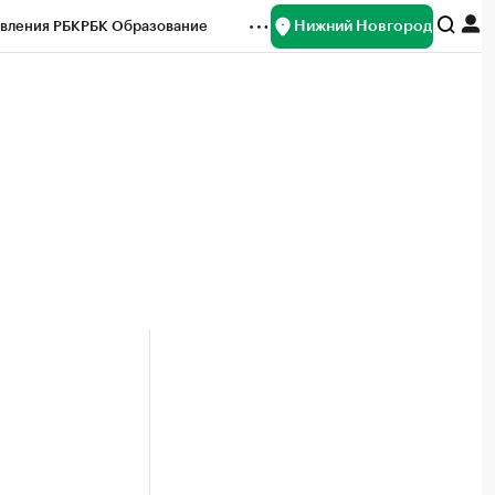
Нижний Новгород
вления РБК
РБК Образование
редитные рейтинги
Франшизы
нсы
Рынок наличной валюты