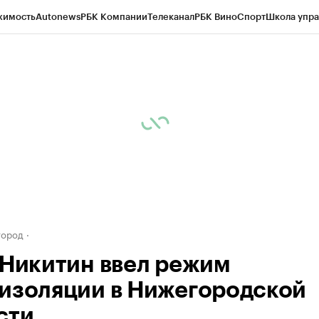
жимость
Autonews
РБК Компании
Телеканал
РБК Вино
Спорт
Школа упра
д
Стиль
Крипто
РБК Бизнес-среда
Дискуссионный клуб
Исследования
К
а контрагентов
Политика
Экономика
Бизнес
Технологии и медиа
Фина
город
 Никитин ввел режим
изоляции в Нижегородской
сти