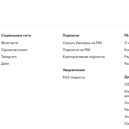
Социальные сети
Подписки
РБ
ВКонтакте
Скрыть баннеры на РБК
О 
Одноклассники
Подписка на РБК
Ко
Telegram
Корпоративная подписка
Ре
Дзен
Ра
Уведомления
RSS Новости
Др
Об
Ко
до
Хо
Ре
Зн
Са