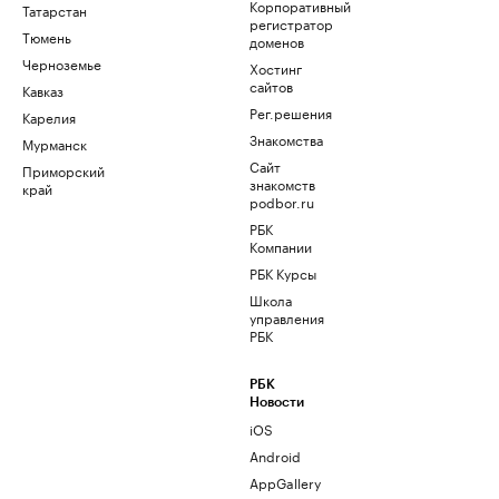
Корпоративный
Татарстан
регистратор
Тюмень
доменов
Черноземье
Хостинг
сайтов
Кавказ
Рег.решения
Карелия
Знакомства
Мурманск
Сайт
Приморский
знакомств
край
podbor.ru
РБК
Компании
РБК Курсы
Школа
управления
РБК
РБК
Новости
iOS
Android
AppGallery