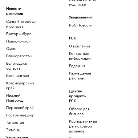
подписка
Новости
регионов
Уведомления
Санкт-Петербург
RSS Новости
и область
Екатеринбург
РБК
Новосибирск
О компании
Омск
Контактная
Башкортостан
информация
Вологодская
Редакция
область
Размещение
Калининград
рекламы
Краснодарский
край
Другие
Нижний
продукты
Новгород
РБК
Пермский край
Облако для
бизнеса
Ростов-на-Дону
Корпоративный
Татарстан
регистратор
Тюмень
доменов
Черноземье
Хостинг