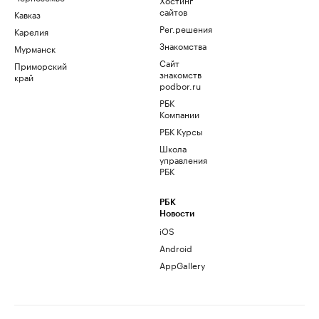
сайтов
Кавказ
Рег.решения
Карелия
Знакомства
Мурманск
Сайт
Приморский
знакомств
край
podbor.ru
РБК
Компании
РБК Курсы
Школа
управления
РБК
РБК
Новости
iOS
Android
AppGallery