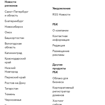
Новости
регионов
Уведомления
Санкт-Петербург
RSS Новости
и область
Екатеринбург
РБК
Новосибирск
О компании
Омск
Контактная
Башкортостан
информация
Вологодская
Редакция
область
Размещение
Калининград
рекламы
Краснодарский
край
Другие
Нижний
продукты
Новгород
РБК
Пермский край
Облако для
бизнеса
Ростов-на-Дону
Корпоративный
Татарстан
регистратор
Тюмень
доменов
Черноземье
Хостинг
сайтов
Кавказ