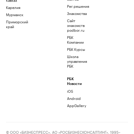
Рег.решения
Карелия
Знакомства
Мурманск
Сайт
Приморский
знакомств
край
podbor.ru
РБК
Компании
РБК Курсы
Школа
управления
РБК
РБК
Новости
iOS
Android
AppGallery
© ООО «БИЗНЕСПРЕСС», АО «РОСБИЗНЕСКОНСАЛТИНГ», 1995–