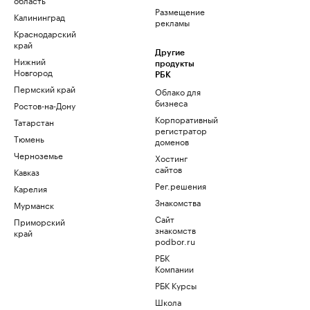
Размещение
Калининград
рекламы
Краснодарский
край
Другие
Нижний
продукты
Новгород
РБК
Пермский край
Облако для
бизнеса
Ростов-на-Дону
Корпоративный
Татарстан
регистратор
Тюмень
доменов
Черноземье
Хостинг
сайтов
Кавказ
Рег.решения
Карелия
Знакомства
Мурманск
Сайт
Приморский
знакомств
край
podbor.ru
РБК
Компании
РБК Курсы
Школа