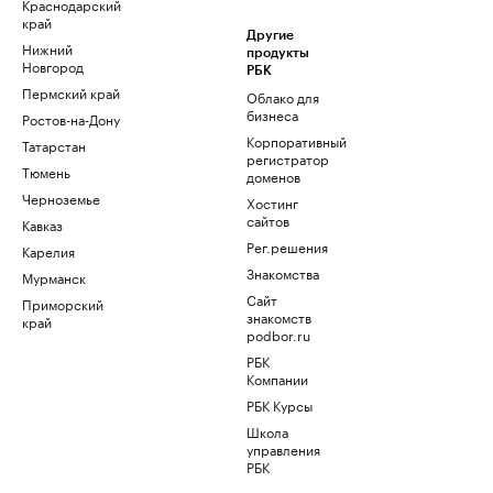
Краснодарский
край
Другие
Нижний
продукты
Новгород
РБК
Пермский край
Облако для
бизнеса
Ростов-на-Дону
Корпоративный
Татарстан
регистратор
Тюмень
доменов
Черноземье
Хостинг
сайтов
Кавказ
Рег.решения
Карелия
Знакомства
Мурманск
Сайт
Приморский
знакомств
край
podbor.ru
РБК
Компании
РБК Курсы
Школа
управления
РБК