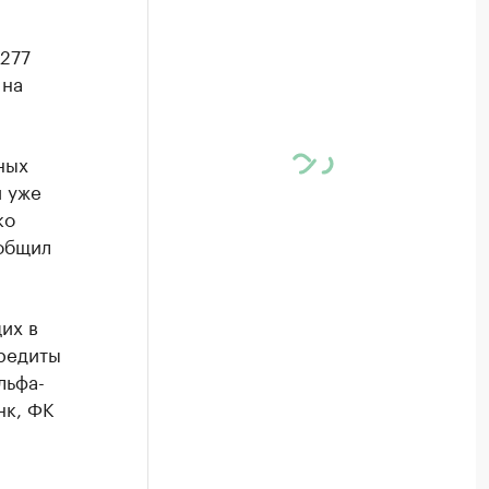
277
 на
ных
й уже
ко
ообщил
их в
редиты
льфа-
нк, ФК