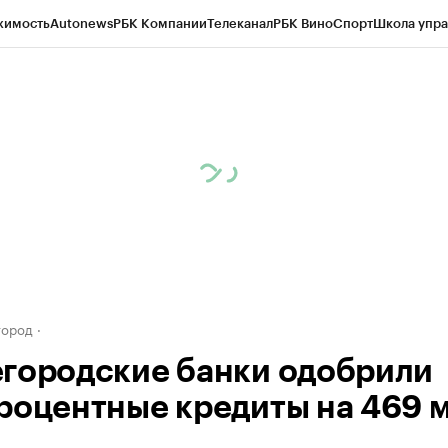
жимость
Autonews
РБК Компании
Телеканал
РБК Вино
Спорт
Школа упра
д
Стиль
Крипто
РБК Бизнес-среда
Дискуссионный клуб
Исследования
К
а контрагентов
Политика
Экономика
Бизнес
Технологии и медиа
Фина
город
городские банки одобрили
роцентные кредиты на 469 