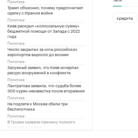
Политика
Трамп объяснил, почему предпочитает
сделку с Ираном войне
кредиты
Политика
Киев раскрыл «колоссальную сумму»
бюджетной помощи от Запада с 2022
года
Политика
Число закрытых за ночь российских
аэропортов выросло до восьми
Политика
Залужный заявил, что Киев исчерпал
ресурс вооружений в конфликте
Политика
Лантратова заявила, что судьба более
300 курян неизвестна после вторжения
Политика
На подлете к Москве сбили три
беспилотника
Политика
В Грузии назвали причину полного
блэкаута в стране
Общество