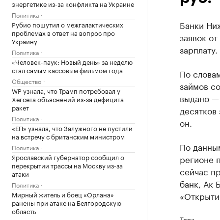
энергетике из-за конфликта на Украине
Политика
Банки Ни
Рубио пошутил о межгалактических
проблемах в ответ на вопрос про
заявок о
Украину
зарплату.
Политика
«Человек-паук: Новый день» за неделю
стал самым кассовым фильмом года
По слова
Общество
займов со
WP узнала, что Трамп потребовал у
выдано — 
Хегсета объяснений из-за дефицита
ракет
десятков 
Политика
он.
«ЕП» узнала, что Залужного не пустили
на встречу с британским министром
По данным
Политика
Ярославский губернатор сообщил о
регионе 
перекрытии трассы на Москву из-за
сейчас пр
атаки
банк, Ак 
Политика
Мирный житель и боец «Орлана»
«Открыти
ранены при атаке на Белгородскую
область
Теги