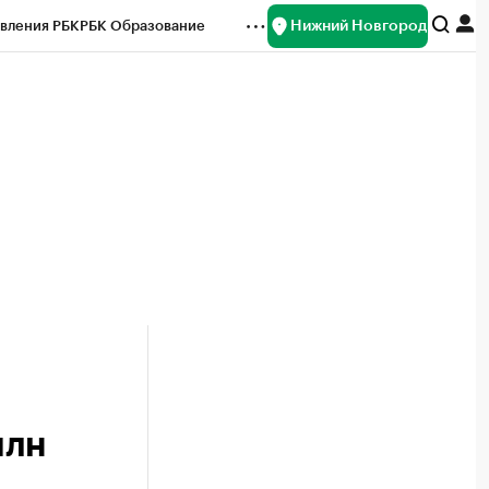
Нижний Новгород
вления РБК
РБК Образование
редитные рейтинги
Франшизы
нсы
Рынок наличной валюты
млн