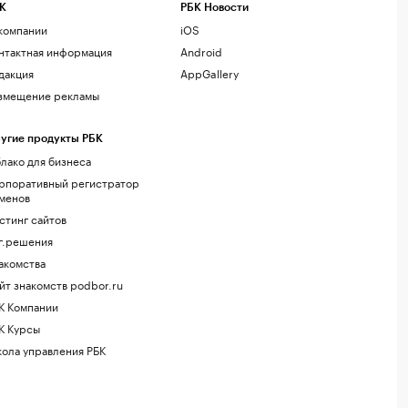
К
РБК Новости
компании
iOS
нтактная информация
Android
дакция
AppGallery
змещение рекламы
угие продукты РБК
лако для бизнеса
рпоративный регистратор
менов
стинг сайтов
г.решения
акомства
йт знакомств podbor.ru
К Компании
К Курсы
ола управления РБК