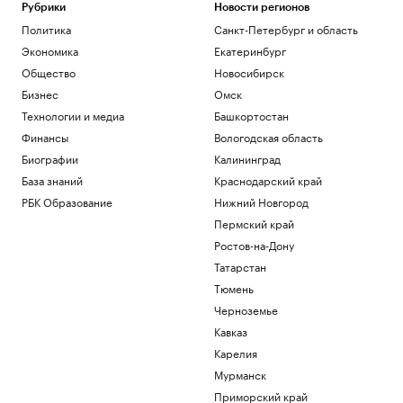
В Германии увидели «сценарий
Рубрики
Новости регионов
теракта» в инциденте с дроном в
Политика
Санкт-Петербург и область
аэропорту
Экономика
Екатеринбург
Политика
Общество
Новосибирск
Украина признала угрозой
нацбезопасности актрису из сериала
Бизнес
Омск
«СашаТаня»
Технологии и медиа
Башкортостан
Политика
Финансы
Вологодская область
Reuters раскрыл одну из крупнейших
уступок Ирану в конфликте с США
Биографии
Калининград
Политика
База знаний
Краснодарский край
Три российских аэропорта закрыли для
РБК Образование
Нижний Новгород
полетов
Пермский край
Политика
Ростов-на-Дону
Wildberries начала подготовку к
запуску собственного мессенджера
Татарстан
Технологии и медиа
Тюмень
Черноземье
Загрузить еще
Кавказ
Карелия
Мурманск
Приморский край