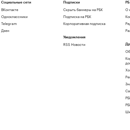
Социальные сети
Подписки
РБ
ВКонтакте
Скрыть баннеры на РБК
О 
Одноклассники
Подписка на РБК
Ко
Telegram
Корпоративная подписка
Ре
Дзен
Ра
Уведомления
RSS Новости
Др
Об
Ко
до
Хо
Ре
Зн
Са
РБ
РБ
Шк