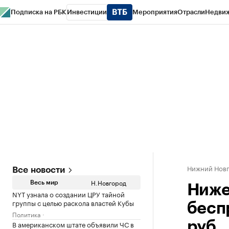
Подписка на РБК
Инвестиции
Мероприятия
Отрасли
Недви
РБК Курсы
РБК Life
Тренды
Визионеры
Национальные проекты
Горо
Газета
Спецпроекты СПб
Конференции СПб
Спецпроекты
Проверк
Нижний Нов
Все новости
Н.Новгород
Весь мир
Ниже
NYT узнала о создании ЦРУ тайной
группы с целью раскола властей Кубы
бесп
Политика
В американском штате объявили ЧС в
руб.