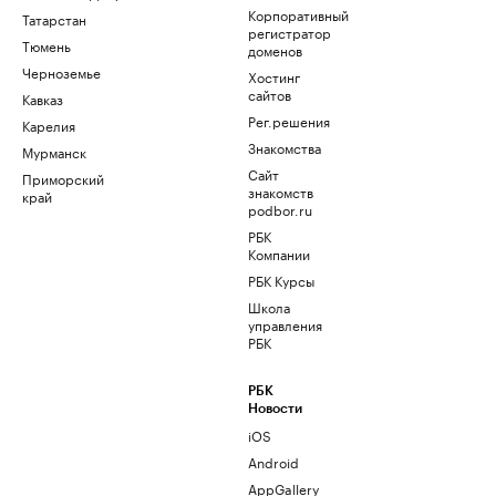
Корпоративный
Татарстан
регистратор
Тюмень
доменов
Черноземье
Хостинг
сайтов
Кавказ
Рег.решения
Карелия
Знакомства
Мурманск
Сайт
Приморский
знакомств
край
podbor.ru
РБК
Компании
РБК Курсы
Школа
управления
РБК
РБК
Новости
iOS
Android
AppGallery