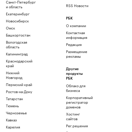
Санкт-Петербург
RSS Новости
и область
Екатеринбург
РБК
Новосибирск
О компании
Омск
Контактная
Башкортостан
информация
Вологодская
Редакция
область
Размещение
Калининград
рекламы
Краснодарский
край
Другие
Нижний
продукты
Новгород
РБК
Пермский край
Облако для
бизнеса
Ростов-на-Дону
Корпоративный
Татарстан
регистратор
Тюмень
доменов
Черноземье
Хостинг
сайтов
Кавказ
Рег.решения
Карелия