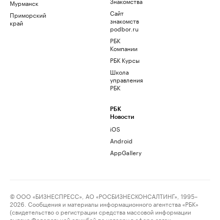
Знакомства
Мурманск
Сайт
Приморский
знакомств
край
podbor.ru
РБК
Компании
РБК Курсы
Школа
управления
РБК
РБК
Новости
iOS
Android
AppGallery
© ООО «БИЗНЕСПРЕСС», АО «РОСБИЗНЕСКОНСАЛТИНГ», 1995–
2026. Сообщения и материалы информационного агентства «РБК»
(свидетельство о регистрации средства массовой информации
выдано Федеральной службой по надзору в сфере связи,