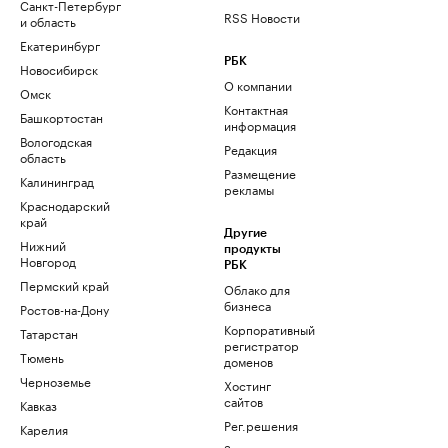
Санкт-Петербург
RSS Новости
и область
Екатеринбург
РБК
Новосибирск
О компании
Омск
Контактная
Башкортостан
информация
Вологодская
Редакция
область
Размещение
Калининград
рекламы
Краснодарский
край
Другие
Нижний
продукты
Новгород
РБК
Пермский край
Облако для
бизнеса
Ростов-на-Дону
Корпоративный
Татарстан
регистратор
Тюмень
доменов
Черноземье
Хостинг
сайтов
Кавказ
Рег.решения
Карелия