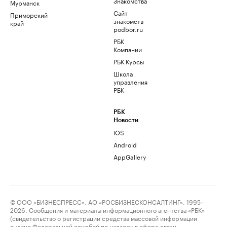
Знакомства
Мурманск
Сайт
Приморский
знакомств
край
podbor.ru
РБК
Компании
РБК Курсы
Школа
управления
РБК
РБК
Новости
iOS
Android
AppGallery
© ООО «БИЗНЕСПРЕСС», АО «РОСБИЗНЕСКОНСАЛТИНГ», 1995–
2026. Сообщения и материалы информационного агентства «РБК»
(свидетельство о регистрации средства массовой информации
выдано Федеральной службой по надзору в сфере связи,