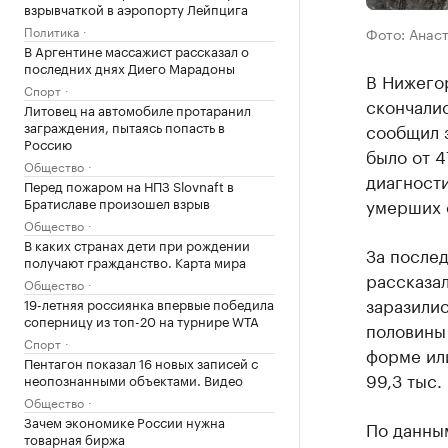
взрывчаткой в аэропорту Лейпцига
Политика
Фото: Анас
В Аргентине массажист рассказал о
последних днях Диего Марадоны
В Нижегор
Спорт
скончалис
Литовец на автомобиле протаранил
заграждения, пытаясь попасть в
сообщил 
Россию
было от 4
Общество
диагност
Перед пожаром на НПЗ Slovnaft в
Братиславе произошел взрыв
умерших о
Общество
В каких странах дети при рождении
За послед
получают гражданство. Карта мира
рассказал
Общество
заразилис
19-летняя россиянка впервые победила
соперницу из топ-20 на турнире WTA
половины 
Спорт
форме ил
Пентагон показал 16 новых записей с
99,3 тыс.
неопознанными объектами. Видео
Общество
Зачем экономике России нужна
По данным
товарная биржа