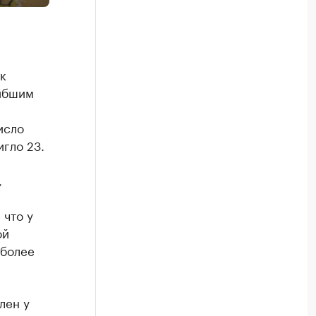
к
гибшим
исло
гло 23.
,
 что у
ой
 более
лен у