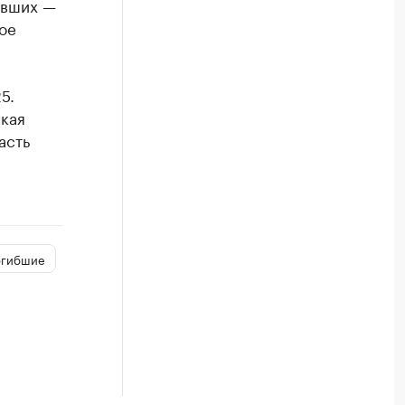
евших —
ое
5.
кая
асть
огибшие