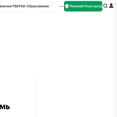
Нижний Новгород
вления РБК
РБК Образование
редитные рейтинги
Франшизы
нсы
Рынок наличной валюты
емь