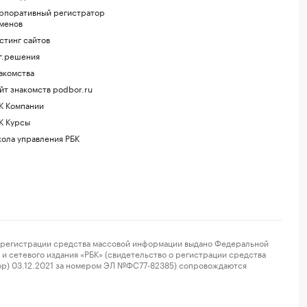
рпоративный регистратор
менов
стинг сайтов
г.решения
акомства
йт знакомств podbor.ru
К Компании
К Курсы
ола управления РБК
регистрации средства массовой информации выдано Федеральной
и сетевого издания «РБК» (свидетельство о регистрации средства
ор) 03.12.2021 за номером ЭЛ №ФС77-82385) сопровождаются