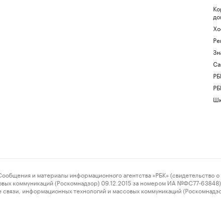
Ко
до
Хо
Ре
Зн
Са
РБ
РБ
Шк
ения и материалы информационного агентства «РБК» (свидетельство о 
овых коммуникаций (Роскомнадзор) 09.12.2015 за номером ИА №ФС77-63848) 
 связи, информационных технологий и массовых коммуникаций (Роскомнадз