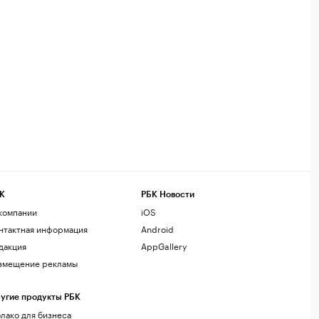
К
РБК Новости
компании
iOS
нтактная информация
Android
дакция
AppGallery
змещение рекламы
угие продукты РБК
лако для бизнеса