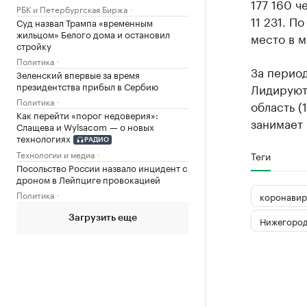
177 160 ч
РБК и Петербургская Биржа
11 231. П
Суд назвал Трампа «временным
жильцом» Белого дома и остановил
место в 
стройку
Политика
За период
Зеленский впервые за время
президентства прибыл в Сербию
Лидируют
Политика
область (
Как перейти «порог недоверия»:
занимает 
Слащева и Wylsacom — о новых
технологиях
РАДИО
Технологии и медиа
Теги
Посольство России назвало инцидент с
дроном в Лейпциге провокацией
Политика
коронавир
Загрузить еще
Нижегород