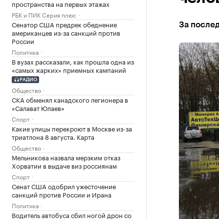
пространства на первых этажах
РБК и ПИК Серия плюс
Сенатор США предрек обеднение
За послед
американцев из-за санкций против
России
Политика
В вузах рассказали, как прошла одна из
«самых жарких» приемных кампаний
РАДИО
Общество
СКА обменял канадского легионера в
«Салават Юлаев»
Спорт
Какие улицы перекроют в Москве из-за
триатлона 8 августа. Карта
Общество
Мельникова назвала мерзким отказ
Хорватии в выдаче виз россиянам
Спорт
Сенат США одобрил ужесточение
санкций против России и Ирана
Политика
Водитель автобуса сбил ногой дрон со