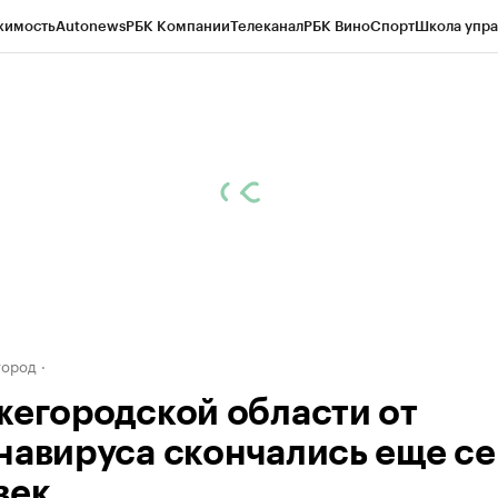
жимость
Autonews
РБК Компании
Телеканал
РБК Вино
Спорт
Школа упра
д
Стиль
Крипто
РБК Бизнес-среда
Дискуссионный клуб
Исследования
К
а контрагентов
Политика
Экономика
Бизнес
Технологии и медиа
Фина
город
жегородской области от
навируса скончались еще с
век