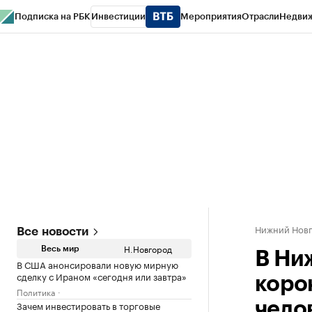
Подписка на РБК
Инвестиции
Мероприятия
Отрасли
Недви
РБК Курсы
РБК Life
Тренды
Визионеры
Национальные проекты
Горо
Газета
Спецпроекты СПб
Конференции СПб
Спецпроекты
Проверк
Нижний Нов
Все новости
Н.Новгород
Весь мир
В Ни
В США анонсировали новую мирную
сделку с Ираном «сегодня или завтра»
коро
Политика
Зачем инвестировать в торговые
чело