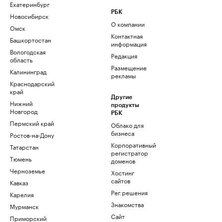
Екатеринбург
РБК
Новосибирск
О компании
Омск
Контактная
Башкортостан
информация
Вологодская
Редакция
область
Размещение
Калининград
рекламы
Краснодарский
край
Другие
Нижний
продукты
Новгород
РБК
Пермский край
Облако для
бизнеса
Ростов-на-Дону
Корпоративный
Татарстан
регистратор
Тюмень
доменов
Черноземье
Хостинг
сайтов
Кавказ
Рег.решения
Карелия
Знакомства
Мурманск
Сайт
Приморский