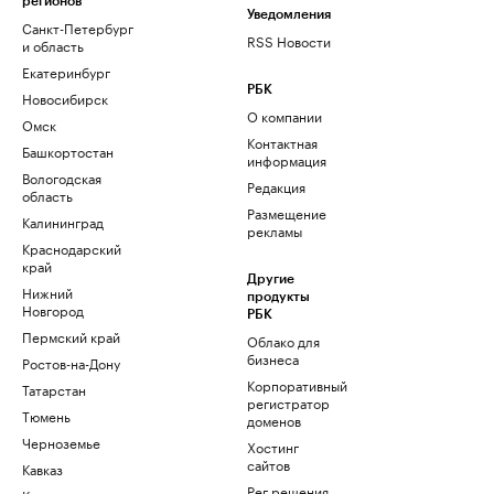
регионов
Уведомления
Санкт-Петербург
RSS Новости
и область
Екатеринбург
РБК
Новосибирск
О компании
Омск
Контактная
Башкортостан
информация
Вологодская
Редакция
область
Размещение
Калининград
рекламы
Краснодарский
край
Другие
Нижний
продукты
Новгород
РБК
Пермский край
Облако для
бизнеса
Ростов-на-Дону
Корпоративный
Татарстан
регистратор
Тюмень
доменов
Черноземье
Хостинг
сайтов
Кавказ
Рег.решения