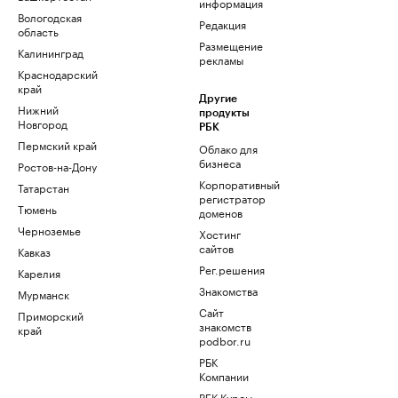
информация
Вологодская
Редакция
область
Размещение
Калининград
рекламы
Краснодарский
край
Другие
Нижний
продукты
Новгород
РБК
Пермский край
Облако для
бизнеса
Ростов-на-Дону
Корпоративный
Татарстан
регистратор
Тюмень
доменов
Черноземье
Хостинг
сайтов
Кавказ
Рег.решения
Карелия
Знакомства
Мурманск
Сайт
Приморский
знакомств
край
podbor.ru
РБК
Компании
РБК Курсы