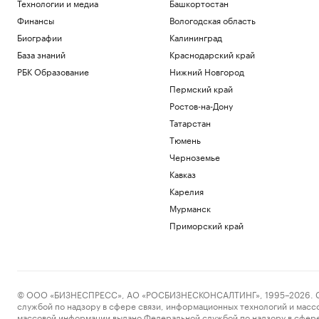
Технологии и медиа
Башкортостан
Политика
Финансы
Вологодская область
Колумбия присоединится к
Биографии
Калининград
созданному США альянсу «Щит
Америк»
База знаний
Краснодарский край
Политика
РБК Образование
Нижний Новгород
Власти заявили о «переломе
Пермский край
положения» из-за обстрелов трассы
Ростов-на-Дону
«Новороссия»
Татарстан
Политика
Губернатор Севастополя заявил об
Тюмень
отражении атаки дронов
Черноземье
Политика
Кавказ
Карелия
Загрузить еще
Мурманск
Приморский край
© ООО «БИЗНЕСПРЕСС», АО «РОСБИЗНЕСКОНСАЛТИНГ», 1995–2026. Сообщ
службой по надзору в сфере связи, информационных технологий и масс
массовой информации выдано Федеральной службой по надзору в сфере