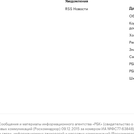
Уведомления
RSS Новости
Др
Об
Ко
до
Хо
Ре
Зн
Са
РБ
РБ
Шк
ения и материалы информационного агентства «РБК» (свидетельство о 
овых коммуникаций (Роскомнадзор) 09.12.2015 за номером ИА №ФС77-63848) 
 связи, информационных технологий и массовых коммуникаций (Роскомнадз