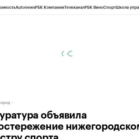
жимость
Autonews
РБК Компании
Телеканал
РБК Вино
Спорт
Школа упра
д
Стиль
Крипто
РБК Бизнес-среда
Дискуссионный клуб
Исследования
К
а контрагентов
Политика
Экономика
Бизнес
Технологии и медиа
Фина
город
уратура объявила
остережение нижегородско
стру спорта