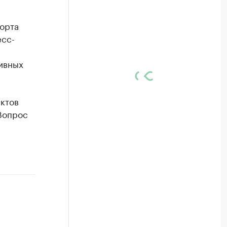
орта
есс-
ивных
ктов
Вопрос