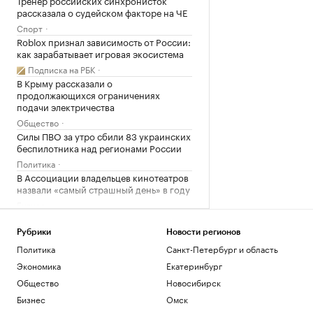
Тренер российских синхронисток
рассказала о судейском факторе на ЧЕ
Спорт
Roblox признал зависимость от России:
как зарабатывает игровая экосистема
Подписка на РБК
В Крыму рассказали о
продолжающихся ограничениях
подачи электричества
Общество
Силы ПВО за утро сбили 83 украинских
беспилотника над регионами России
Политика
В Ассоциации владельцев кинотеатров
назвали «самый страшный день» в году
Бизнес
Чем заняться дома: «Тед Лассо»,
эволюция и мифы Петербурга
Рубрики
Новости регионов
Стиль
Политика
Санкт-Петербург и область
Банки из топ-10 повысили ставки по
Экономика
Екатеринбург
вкладам после заседания ЦБ
Общество
Новосибирск
Инвестиции
Бизнес
Омск
США выделят $1 млрд на поддержку
нового президента Колумбии