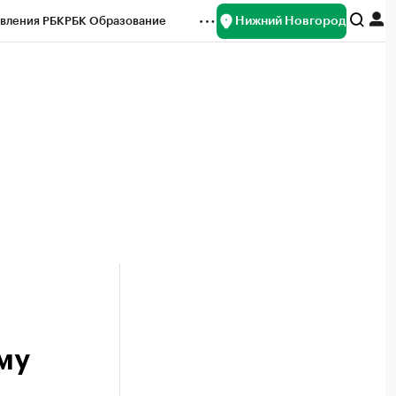
Нижний Новгород
вления РБК
РБК Образование
редитные рейтинги
Франшизы
нсы
Рынок наличной валюты
му