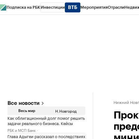
Подписка на РБК
Инвестиции
Мероприятия
Отрасли
Недви
РБК Курсы
РБК Life
Тренды
Визионеры
Национальные проекты
Горо
Газета
Спецпроекты СПб
Конференции СПб
Спецпроекты
Проверк
Нижний Нов
Все новости
Н.Новгород
Весь мир
Прок
Как облигационный долг помог решить
задачи реального бизнеса. Кейсы
пред
РБК и МСП Банк
Глава Адыгеи рассказал о последствиях
мини