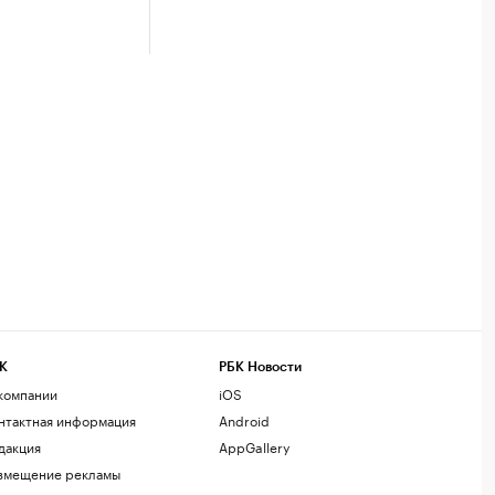
К
РБК Новости
компании
iOS
нтактная информация
Android
дакция
AppGallery
змещение рекламы