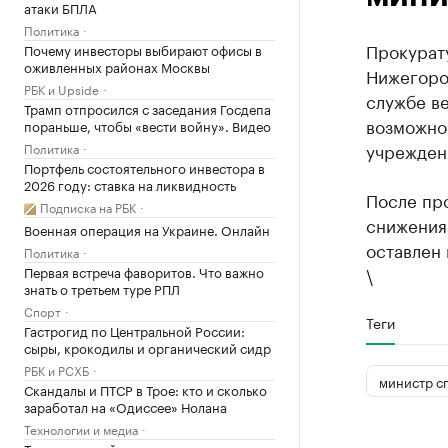
атаки БПЛА
Политика
Прокурат
Почему инвесторы выбирают офисы в
оживленных районах Москвы
Нижегоро
РБК и Upside
службе в
Трамп отпросился с заседания Госдепа
возможно
пораньше, чтобы «вести войну». Видео
учреждени
Политика
Портфель состоятельного инвестора в
2026 году: ставка на ликвидность
После пр
Подписка на РБК
снижения
Военная операция на Украине. Онлайн
оставлен 
Политика
Первая встреча фаворитов. Что важно
\
знать о третьем туре РПЛ
Спорт
Теги
Гастрогид по Центральной России:
сыры, крокодилы и органический сидр
РБК и РСХБ
министр с
Скандалы и ПТСР в Трое: кто и сколько
заработал на «Одиссее» Нолана
Технологии и медиа