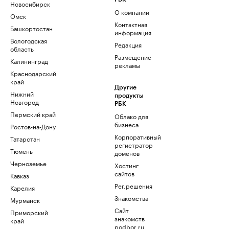
Новосибирск
О компании
Омск
Контактная
Башкортостан
информация
Вологодская
Редакция
область
Размещение
Калининград
рекламы
Краснодарский
край
Другие
Нижний
продукты
Новгород
РБК
Пермский край
Облако для
бизнеса
Ростов-на-Дону
Корпоративный
Татарстан
регистратор
Тюмень
доменов
Черноземье
Хостинг
сайтов
Кавказ
Рег.решения
Карелия
Знакомства
Мурманск
Сайт
Приморский
знакомств
край
podbor.ru