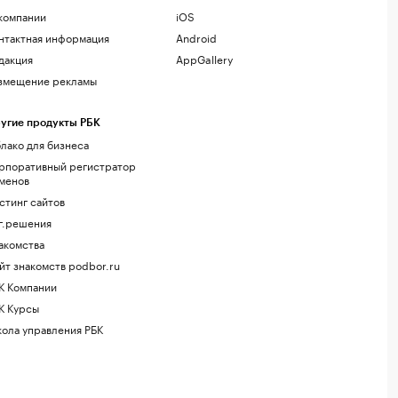
компании
iOS
нтактная информация
Android
дакция
AppGallery
змещение рекламы
угие продукты РБК
лако для бизнеса
рпоративный регистратор
менов
стинг сайтов
г.решения
акомства
йт знакомств podbor.ru
К Компании
К Курсы
ола управления РБК