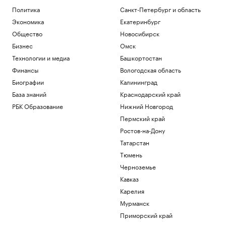
Политика
Политика
Санкт-Петербург и область
Взлом на $100 млн и уязвимость
биткоина. События недели на
Экономика
Екатеринбург
крипторынке
Общество
Новосибирск
Крипто
Бизнес
Омск
Бывший начальник ГАИ Удмуртии
Технологии и медиа
Башкортостан
возглавил «Ижавиа»
Общество
Финансы
Вологодская область
Футболист «Спартака» перенес
Биографии
Калининград
операцию на ахилловом сухожилии
База знаний
Краснодарский край
Спорт
РБК Образование
Нижний Новгород
Российского теннисиста в день
рождения отстранили за допинговое
Пермский край
нарушение
Ростов-на-Дону
Спорт
Татарстан
ЦБ поднял курс доллара выше ₽82
Тюмень
впервые с марта
Черноземье
Инвестиции
Кавказ
Загрузить еще
Карелия
Мурманск
Приморский край