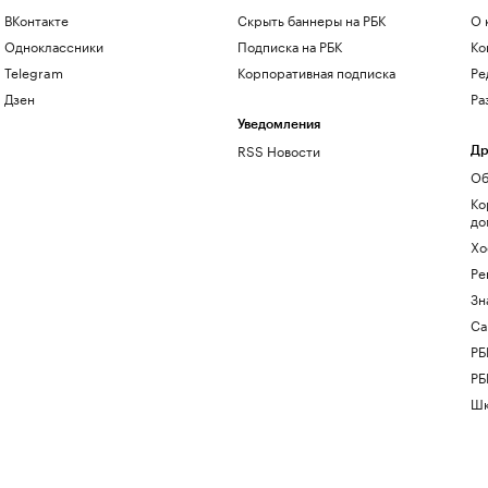
ВКонтакте
Скрыть баннеры на РБК
О 
Одноклассники
Подписка на РБК
Ко
Telegram
Корпоративная подписка
Ре
Дзен
Ра
Уведомления
RSS Новости
Др
Об
Ко
до
Хо
Ре
Зн
Са
РБ
РБ
Шк