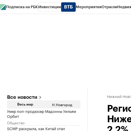
Подписка на РБК
Инвестиции
Мероприятия
Отрасли
Недви
РБК Курсы
РБК Life
Тренды
Визионеры
Национальные проекты
Горо
Газета
Спецпроекты СПб
Конференции СПб
Спецпроекты
Проверк
Нижний Нов
Все новости
Н.Новгород
Весь мир
Реги
Умер поп-продюсер Мадонны Уильям
Орбит
Ниже
Общество
SCMP раскрыла, как Китай стал
2,2%