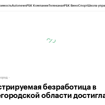
жимость
Autonews
РБК Компании
Телеканал
РБК Вино
Спорт
Школа упра
д
Стиль
Крипто
РБК Бизнес-среда
Дискуссионный клуб
Исследования
К
а контрагентов
Политика
Экономика
Бизнес
Технологии и медиа
Фина
город
стрируемая безработица в
городской области достигл