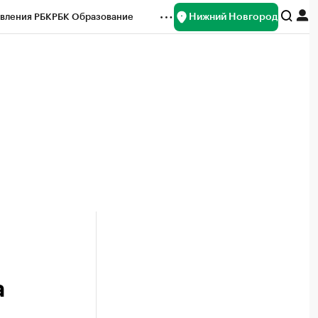
Нижний Новгород
вления РБК
РБК Образование
редитные рейтинги
Франшизы
нсы
Рынок наличной валюты
а