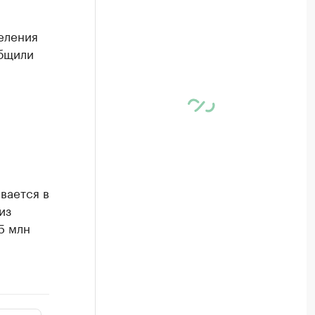
селения
общили
вается в
из
5 млн