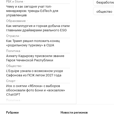
РБК и Stone
безработи
Чему и как сегодня учат топ-
менеджеров: тренды EdTech для
общество
управленцев
Образование
Как металлургия и горная добыча стали
главными драйверами реального ESG
Отрасли
Как Трамп решил положить конец
«родильному туризму» в США
Политика
Ахмату Кадырову присвоили звание
Героя Чеченской Республики
Общество
L'Equipe узнала о возможном уходе
Сафонова из ПСЖ летом 2027 года
Спорт
Иск о снятии «Яблока» с выборов
обосновали фото Бони и «вокзалом»
ChatGPT
Политика
Навроцкий связал помощь Киеву с
отказом «от флагов Бандеры»
Рубрики
Новости регионов