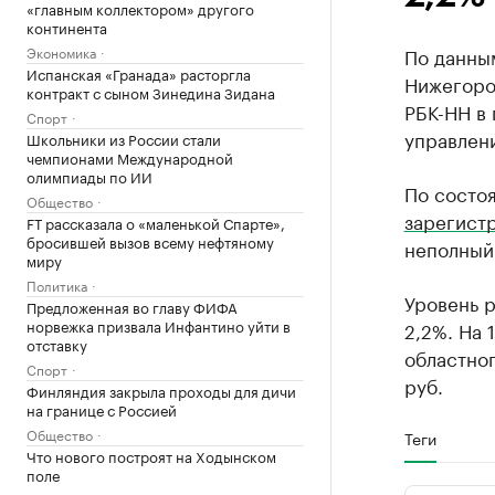
«главным коллектором» другого
континента
Экономика
По данным
Испанская «Гранада» расторгла
Нижегород
контракт с сыном Зинедина Зидана
РБК-НН в 
Спорт
управлен
Школьники из России стали
чемпионами Международной
олимпиады по ИИ
По состо
Общество
зарегист
FT рассказала о «маленькой Спарте»,
бросившей вызов всему нефтяному
неполный 
миру
Политика
Уровень 
Предложенная во главу ФИФА
норвежка призвала Инфантино уйти в
2,2%. На 
отставку
областно
Спорт
руб.
Финляндия закрыла проходы для дичи
на границе с Россией
Общество
Теги
Что нового построят на Ходынском
поле