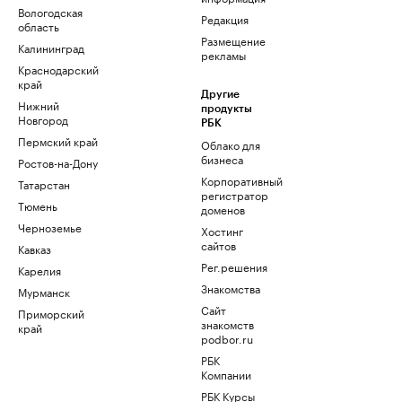
Вологодская
Редакция
область
Размещение
Калининград
рекламы
Краснодарский
край
Другие
Нижний
продукты
Новгород
РБК
Пермский край
Облако для
бизнеса
Ростов-на-Дону
Корпоративный
Татарстан
регистратор
Тюмень
доменов
Черноземье
Хостинг
сайтов
Кавказ
Рег.решения
Карелия
Знакомства
Мурманск
Сайт
Приморский
знакомств
край
podbor.ru
РБК
Компании
РБК Курсы