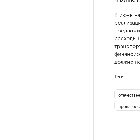
В июне на
реализац
предложи
расходы 
транспорт
финансир
должно по
Теги
отечестве
производс