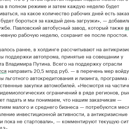
на в полном режиме и затем каждую неделю будет
ваться, на какое количество рабочих дней есть заказ
будет бороться за каждый день загрузки», — добавил
ужбе. Павловский автобусный завод, который также
в
невную рабочую неделю, сохранит ее после простоя.
алось ранее, в холдинге рассчитывают на антикризи
ы поддержки автопрома, принятые на совещании у
та Владимира Путина. Всего на поддержку отрасли
тся
направить 20,5 млрд руб. — в перечень мер войду
ы льготного автокредитования и лизинга, программа
ственные закупки автомобилей. «Несмотря на частич
пидемиологических ограничений в ряде регионов, ры
т падать и мы понимаем, что нашим заказчикам —
тиям малого и среднего бизнеса — потребуются мес
вление инвестиционной активности, а антикризисные
и пока не стартовали», — комментируют текущую сит
АЗ».