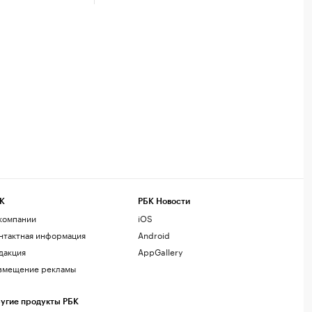
К
РБК Новости
компании
iOS
нтактная информация
Android
дакция
AppGallery
змещение рекламы
угие продукты РБК