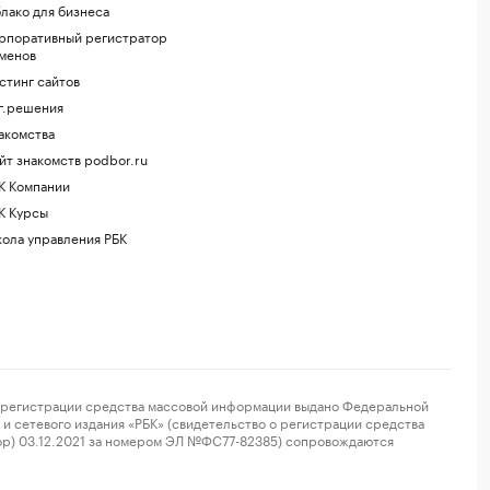
лако для бизнеса
рпоративный регистратор
менов
стинг сайтов
г.решения
акомства
йт знакомств podbor.ru
К Компании
К Курсы
ола управления РБК
регистрации средства массовой информации выдано Федеральной
и сетевого издания «РБК» (свидетельство о регистрации средства
ор) 03.12.2021 за номером ЭЛ №ФС77-82385) сопровождаются