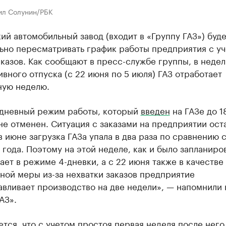
ил Солунин/РБК
ий автомобильный завод (входит в «Группу ГАЗ») буде
ьно пересматривать график работы предприятия с у
казов. Как сообщают в пресс-службе группы, в неде
вного отпуска (с 22 июня по 5 июля) ГАЗ отработает
ную неделю.
дневный режим работы, который
введен
на ГАЗе до 1
не отменен. Ситуация с заказами на предприятии ост
в июне загрузка ГАЗа упала в два раза по сравнению 
года. Поэтому на этой неделе, как и было запланиро
ает в режиме 4-дневки, а с 22 июня также в качестве
ной меры из-за нехватки заказов предприятие
вливает производство на две недели», — напомнили 
АЗ».
тся, что с учетом простоя первая неделя после него