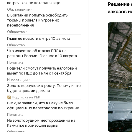
встреч: как не потерять лицо
Решение о
Образование
заказов 
В Британии попытка освободить
тюрьмы привела к угрозе их
переполнения
Общество
Главные новости к утру 10 августа
Общество
Что известно об атаках БПЛА на
регионы России. Главное к 10 августа
Политика
Родители смогут получить налоговый
вычет по ПДС до 1 млн с 1 сентября
Инвестиции
Золото вернулось к росту. Почему и что
будет с ценами дальше
Подписка на РБК
В МИДе заявили, что в Баку не было
официальных переговоров по Украине
Политика
На золоторудном месторождении на
Камчатке произошел взрыв
Общество