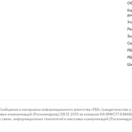
Об
Ко
до
Хо
Ре
Зн
Са
РБ
РБ
Шк
ения и материалы информационного агентства «РБК» (свидетельство о 
овых коммуникаций (Роскомнадзор) 09.12.2015 за номером ИА №ФС77-63848) 
 связи, информационных технологий и массовых коммуникаций (Роскомнадз