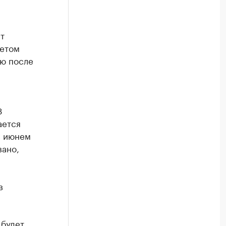
т
четом
лю после
8
ается
с июнем
вано,
в
 будет