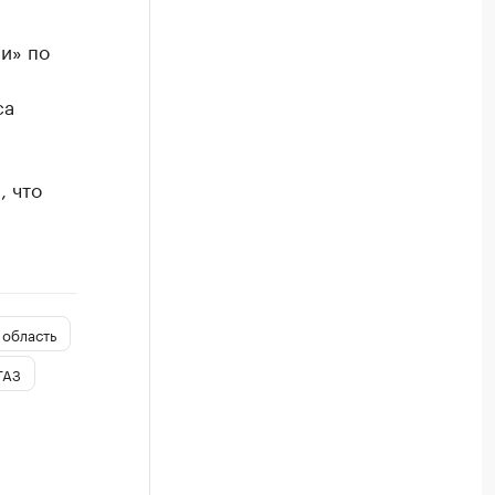
и» по
са
 что
 область
ГАЗ