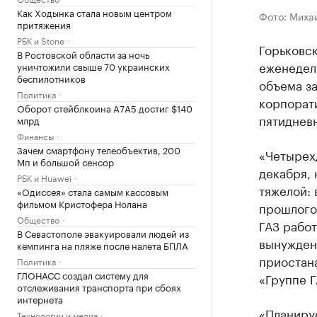
Как Ходынка стала новым центром
Фото: Миха
притяжения
РБК и Stone
Горьковск
В Ростовской области за ночь
еженедел
уничтожили свыше 70 украинских
беспилотников
объема за
Политика
корпорати
Оборот стейблкоина А7А5 достиг $140
пятиднев
млрд
Финансы
Зачем смартфону телеобъектив, 200
«Четырех
Мп и большой сенсор
декабря, 
РБК и Huawei
тяжелой: 
«Одиссея» стала самым кассовым
фильмом Кристофера Нолана
прошлого 
Общество
ГАЗ работ
В Севастополе эвакуировали людей из
вынужден
кемпинга на пляже после налета БПЛА
приостана
Политика
ГЛОНАСС создал систему для
«Группе Г
отслеживания транспорта при сбоях
интернета
«Планируе
Технологии и медиа