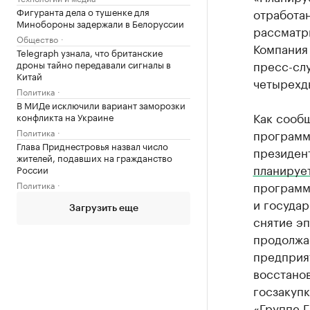
Фигуранта дела о тушенке для
отработа
Минобороны задержали в Белоруссии
рассматри
Общество
Компания 
Telegraph узнала, что британские
пресс-сл
дроны тайно передавали сигналы в
Китай
четырехд
Политика
В МИДе исключили вариант заморозки
Как сообш
конфликта на Украине
Политика
программ
Глава Приднестровья назвал число
президен
жителей, подавших на гражданство
планируе
России
программ
Политика
и государ
Загрузить еще
снятие э
продолжае
предприя
восстано
госзакупк
«Группе Г