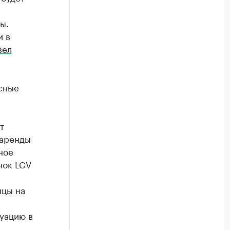
ы.
и в
вел
сные
т
 аренды
ное
нок LCV
яцы на
уацию в