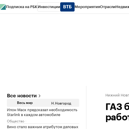
Подписка на РБК
Инвестиции
Мероприятия
Отрасли
Недви
РБК Курсы
РБК Life
Тренды
Визионеры
Национальные проекты
Горо
Газета
Спецпроекты СПб
Конференции СПб
Спецпроекты
Проверк
Нижний Нов
Все новости
Н.Новгород
Весь мир
ГАЗ 
Илон Маск предсказал необходимость
Starlink в каждом автомобиле
рабо
Общество
Вино стало важным атрибутом деловых