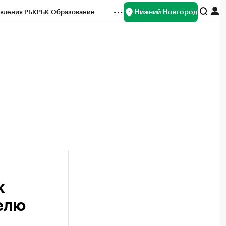
Нижний Новгород
вления РБК
РБК Образование
редитные рейтинги
Франшизы
нсы
Рынок наличной валюты
к
елю