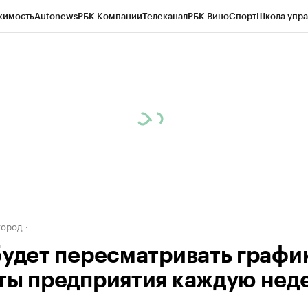
жимость
Autonews
РБК Компании
Телеканал
РБК Вино
Спорт
Школа упра
д
Стиль
Крипто
РБК Бизнес-среда
Дискуссионный клуб
Исследования
К
а контрагентов
Политика
Экономика
Бизнес
Технологии и медиа
Фина
город
будет пересматривать графи
ты предприятия каждую нед