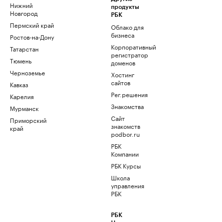
Нижний
продукты
Новгород
РБК
Пермский край
Облако для
бизнеса
Ростов-на-Дону
Корпоративный
Татарстан
регистратор
Тюмень
доменов
Черноземье
Хостинг
сайтов
Кавказ
Рег.решения
Карелия
Знакомства
Мурманск
Сайт
Приморский
знакомств
край
podbor.ru
РБК
Компании
РБК Курсы
Школа
управления
РБК
РБК