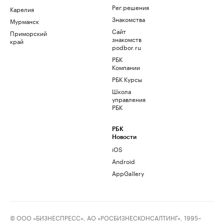
Рег.решения
Карелия
Знакомства
Мурманск
Сайт
Приморский
знакомств
край
podbor.ru
РБК
Компании
РБК Курсы
Школа
управления
РБК
РБК
Новости
iOS
Android
AppGallery
© ООО «БИЗНЕСПРЕСС», АО «РОСБИЗНЕСКОНСАЛТИНГ», 1995–