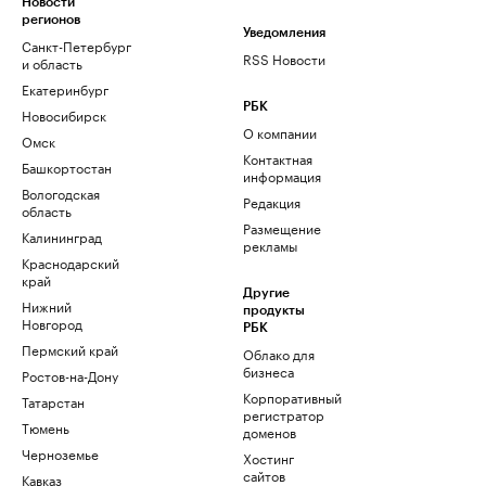
Новости
регионов
Уведомления
Санкт-Петербург
RSS Новости
и область
Екатеринбург
РБК
Новосибирск
О компании
Омск
Контактная
Башкортостан
информация
Вологодская
Редакция
область
Размещение
Калининград
рекламы
Краснодарский
край
Другие
Нижний
продукты
Новгород
РБК
Пермский край
Облако для
бизнеса
Ростов-на-Дону
Корпоративный
Татарстан
регистратор
Тюмень
доменов
Черноземье
Хостинг
сайтов
Кавказ