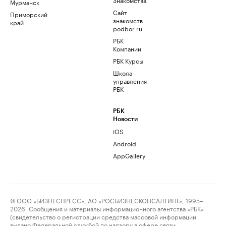
Мурманск
Сайт
Приморский
знакомств
край
podbor.ru
РБК
Компании
РБК Курсы
Школа
управления
РБК
РБК
Новости
iOS
Android
AppGallery
© ООО «БИЗНЕСПРЕСС», АО «РОСБИЗНЕСКОНСАЛТИНГ», 1995–
2026. Сообщения и материалы информационного агентства «РБК»
(свидетельство о регистрации средства массовой информации
выдано Федеральной службой по надзору в сфере связи,