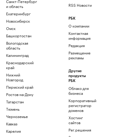
Санкт-Петербург
RSS Новости
и область
Екатеринбург
РБК
Новосибирск
О компании
Омск
Контактная
Башкортостан
информация
Вологодская
Редакция
область
Размещение
Калининград
рекламы
Краснодарский
край
Другие
Нижний
продукты
Новгород
РБК
Пермский край
Облако для
бизнеса
Ростов-на-Дону
Корпоративный
Татарстан
регистратор
Тюмень
доменов
Черноземье
Хостинг
сайтов
Кавказ
Рег.решения
Карелия
Знакомства