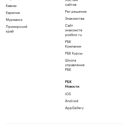
сайтов
Кавказ
Рег.решения
Карелия
Знакомства
Мурманск
Сайт
Приморский
знакомств
край
podbor.ru
РБК
Компании
РБК Курсы
Школа
управления
РБК
РБК
Новости
iOS
Android
AppGallery