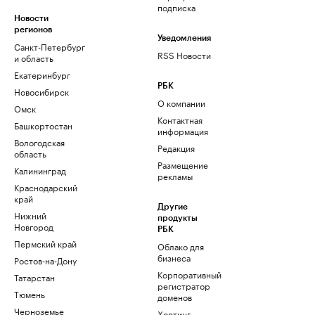
подписка
Новости
регионов
Уведомления
Санкт-Петербург
RSS Новости
и область
Екатеринбург
РБК
Новосибирск
О компании
Омск
Контактная
Башкортостан
информация
Вологодская
Редакция
область
Размещение
Калининград
рекламы
Краснодарский
край
Другие
Нижний
продукты
Новгород
РБК
Пермский край
Облако для
бизнеса
Ростов-на-Дону
Корпоративный
Татарстан
регистратор
Тюмень
доменов
Черноземье
Хостинг